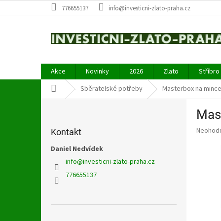
Přejít
776655137
info@investicni-zlato-praha.cz
na
obsah
Akce
Novinky
2026
Zlato
Stříbro
Domů
Sběratelské potřeby
Masterbox na mince 
P
Mast
o
s
Průměr
Neohod
Kontakt
t
hodnoce
r
Daniel Nedvídek
produkt
a
je
info
@
investicni-zlato-praha.cz
0,0
n
776655137
z
n
5
í
hvězdič
p
a
Přeskočit