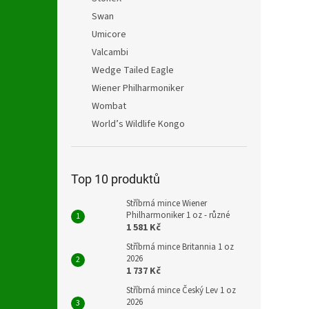
Swan
Umicore
Valcambi
Wedge Tailed Eagle
Wiener Philharmoniker
Wombat
World’s Wildlife Kongo
Top 10 produktů
Stříbrná mince Wiener
Philharmoniker 1 oz - různé
1 581 Kč
Stříbrná mince Britannia 1 oz
2026
1 737 Kč
Stříbrná mince Český Lev 1 oz
2026