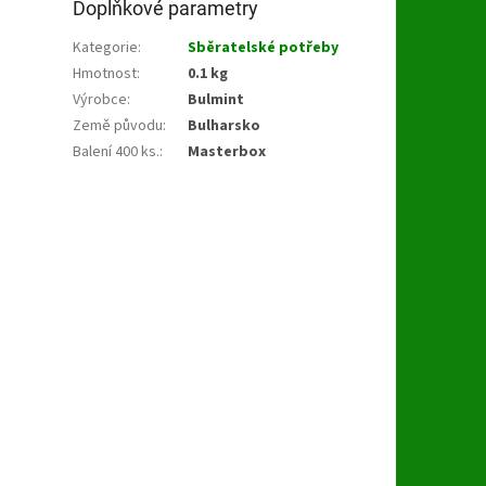
Doplňkové parametry
Kategorie
:
Sběratelské potřeby
Hmotnost
:
0.1 kg
Výrobce
:
Bulmint
Země původu
:
Bulharsko
Balení 400 ks.
:
Masterbox