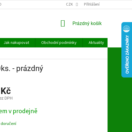
OBNÍCH ÚDAJŮ
CZK
Přihlášení
NÁKUPNÍ
Prázdný košík
KOŠÍK
Jak nakupovat
Obchodní podmínky
Aktuality
Kontakt
s. - prázdný
 Kč
bez DPH
em v prodejně
 doručení