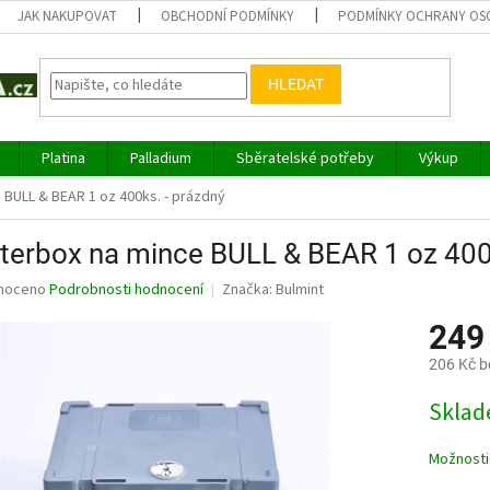
JAK NAKUPOVAT
OBCHODNÍ PODMÍNKY
PODMÍNKY OCHRANY OS
HLEDAT
Platina
Palladium
Sběratelské potřeby
Výkup
BULL & BEAR 1 oz 400ks. - prázdný
erbox na mince BULL & BEAR 1 oz 400k
né
noceno
Podrobnosti hodnocení
Značka:
Bulmint
ní
249
u
206 Kč 
Měrná
Sklad
cena:
ek.
Možnosti