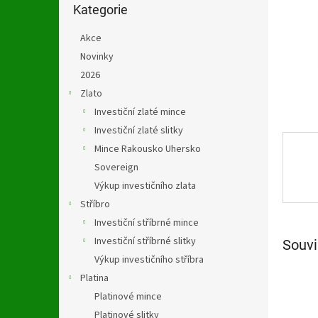
n
kategorie
Kategorie
e
l
Akce
Novinky
2026
Zlato
Investiční zlaté mince
Investiční zlaté slitky
Mince Rakousko Uhersko
Sovereign
Výkup investičního zlata
Stříbro
Investiční stříbrné mince
Investiční stříbrné slitky
Souvi
Výkup investičního stříbra
Platina
Platinové mince
Platinové slitky