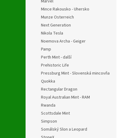
Marvel
Mince Rakousko - Uhersko
Munze Osterreich
Next Generation
Nikola Tesla
Noemova Archa - Geiger
Pamp
Perth Mint - další
Prehistoric Life
Pressburg Mint - Slovenská mincovňa
Quokka
Rectangular Dragon
Royal Australian Mint - RAM
Rwanda
Scottsdale Mint
Simpson
Somálský Slon a Leopard
StoneX