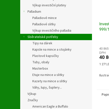
Výkup investiční platiny
Palladium
Palladiové mince
Invest
Palladiové slitky
999/1
Výkup investičního palladia
Sběratelské potřeby
Tipy na dárek
40 865
Kapsle na mince a stojánky
DPH
Plastové kapsičky
40 8
Tuby, obaly
Měrná
1 271,0
cena:
Masterbox
Etuje na mince a slitky
Ilustr
Kazety na mince a slitky
Váhy, lupy, šuplery...
Výkup
Popi
Značky
American Eagle a Buffalo