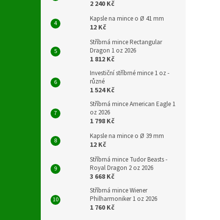
2 240 Kč
Kapsle na mince o Ø 41 mm
12 Kč
Stříbrná mince Rectangular
Dragon 1 oz 2026
1 812 Kč
Investiční stříbrné mince 1 oz -
různé
1 524 Kč
Stříbrná mince American Eagle 1
oz 2026
1 798 Kč
Kapsle na mince o Ø 39 mm
12 Kč
Stříbrná mince Tudor Beasts -
Royal Dragon 2 oz 2026
3 668 Kč
Stříbrná mince Wiener
Philharmoniker 1 oz 2026
1 760 Kč