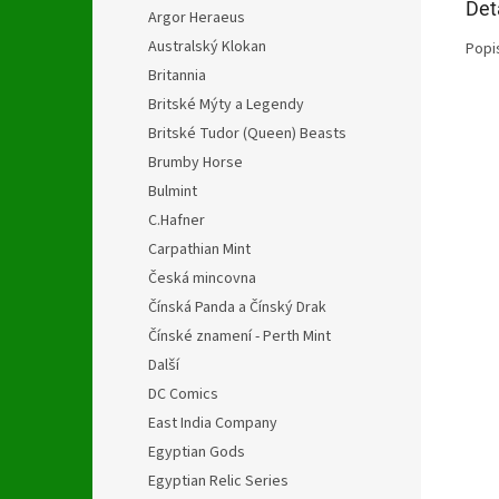
Det
Argor Heraeus
Australský Klokan
Popi
Britannia
Britské Mýty a Legendy
Britské Tudor (Queen) Beasts
Brumby Horse
Bulmint
C.Hafner
Carpathian Mint
Česká mincovna
Čínská Panda a Čínský Drak
Čínské znamení - Perth Mint
Další
DC Comics
East India Company
Egyptian Gods
Egyptian Relic Series