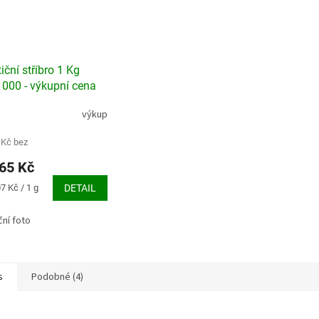
iční stříbro 1 Kg
000 - výkupní cena
výkup
 Kč bez
65 Kč
7 Kč / 1 g
DETAIL
ační foto
s
Podobné (4)