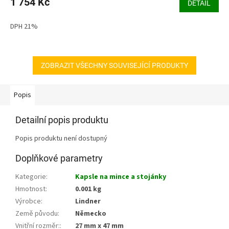
1 754 Kč
je
DETAIL
3,6
z
DPH 21%
5
hvězdiček.
ZOBRAZIT VŠECHNY SOUVISEJÍCÍ PRODUKTY
Popis
Detailní popis produktu
Popis produktu není dostupný
Doplňkové parametry
Kategorie
:
Kapsle na mince a stojánky
Hmotnost
:
0.001 kg
Výrobce
:
Lindner
Země původu
:
Německo
Vnitřní rozměr:
:
27 mm x 47 mm