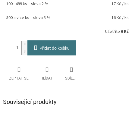
100 - 499 ks = sleva 2 %
17 Kč
/ ks
500 a více ks = sleva 3 %
16 Kč
/ ks
Ušetříte
0 Kč
Přidat do košíku
ZEPTAT SE
HLÍDAT
SDÍLET
Související produkty