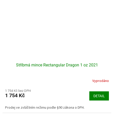
Stříbrná mince Rectangular Dragon 1 oz 2021
Vyprodáno
Průměrné
hodnocení
produktu
1 754 Kč bez DPH
1 754 Kč
je
DETAIL
3,6
z
Prodej ve zvláštním režimu podle §90 zákona o DPH.
5