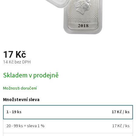
17 Kč
14 Kč bez DPH
Měrná
Skladem v prodejně
cena:
Možnosti doručení
Množstevní sleva
1 - 19 ks
17 Kč
/ ks
20 - 99 ks = sleva 1 %
17 Kč
/ ks