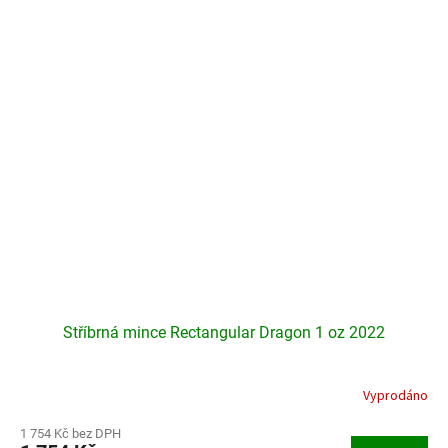
hvězdiček.
Stříbrná mince Rectangular Dragon 1 oz 2022
Vyprodáno
Průměrné
hodnocení
produktu
1 754 Kč bez DPH