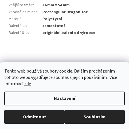
Vnější rozměr:
:
34 mm x 54 mm
Vhodné na mince:
:
Rectangular Dragon 1oz
Materiál
:
Polystyrol
Balení 1 ks.
:
samostatně
Balení 10 ks.
:
originální balení od výrobce
Z
á
p
a
Tento web používá soubory cookie. Dalším procházením
t
tohoto webu vyjadřujete souhlas s jejich používáním.. Více
í
informací
zde
.
Vytvořil Shoptet Premium
Nastavení
Copyright 2026
Investiční zlato Praha
. Všechna práva vyhrazena.
Běžná otevírací doba: Pondělí: 8:30 - 16:00 Úterý: 9:00 -17:00 Středa: 8:30
Odmítnout
Souhlasím
Upravit nastavení cookies
- 16:00 Čtvrtek: zavřeno Pátek: zavřeno