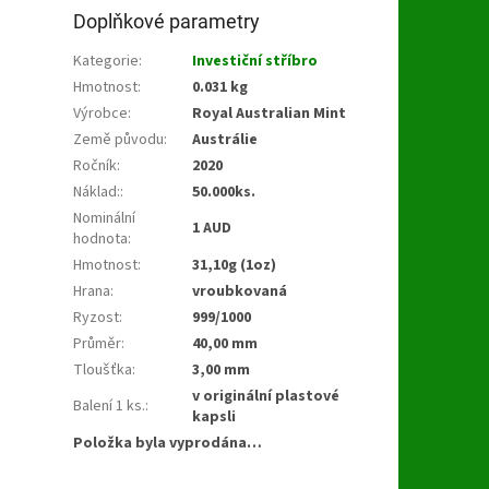
Doplňkové parametry
Kategorie
:
Investiční stříbro
Hmotnost
:
0.031 kg
Výrobce
:
Royal Australian Mint
Země původu
:
Austrálie
Ročník
:
2020
Náklad:
:
50.000ks.
Nominální
1 AUD
hodnota
:
Hmotnost
:
31,10g (1oz)
Hrana
:
vroubkovaná
Ryzost
:
999/1000
Průměr
:
40,00 mm
Tloušťka
:
3,00 mm
v originální plastové
Balení 1 ks.
:
kapsli
Položka byla vyprodána…