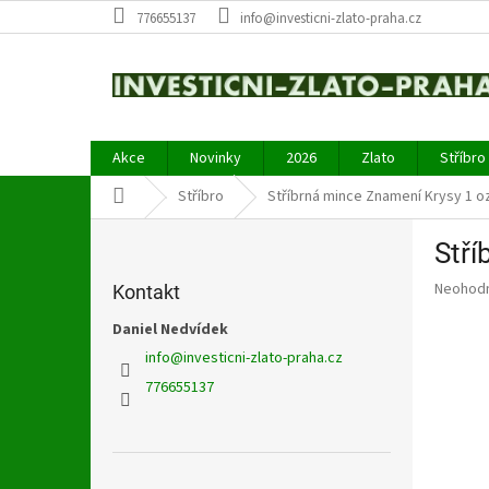
Přejít
776655137
info@investicni-zlato-praha.cz
na
obsah
Akce
Novinky
2026
Zlato
Stříbro
Domů
Stříbro
Stříbrná mince Znamení Krysy 1 o
P
Stř
o
s
Průměr
Neohod
Kontakt
t
hodnoce
r
Daniel Nedvídek
produkt
a
je
info
@
investicni-zlato-praha.cz
0,0
n
776655137
z
n
5
í
hvězdič
p
a
Přeskočit