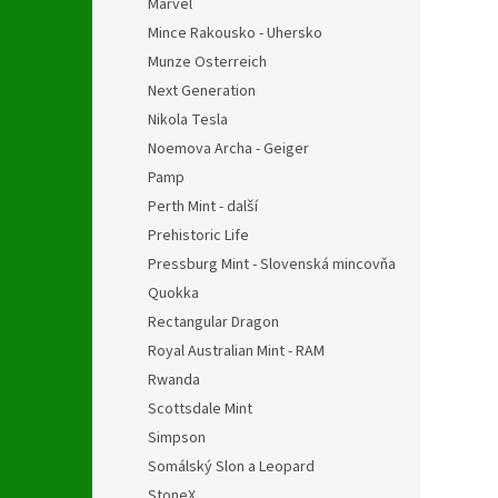
Marvel
Mince Rakousko - Uhersko
Munze Osterreich
Next Generation
Nikola Tesla
Noemova Archa - Geiger
Pamp
Perth Mint - další
Prehistoric Life
Pressburg Mint - Slovenská mincovňa
Quokka
Rectangular Dragon
Royal Australian Mint - RAM
Rwanda
Scottsdale Mint
Simpson
Somálský Slon a Leopard
StoneX