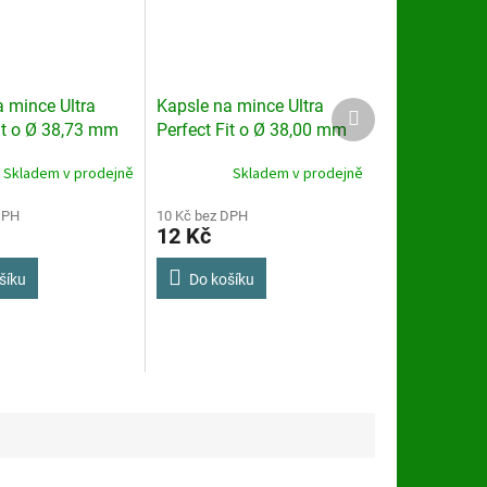
 mince Ultra
Kapsle na mince Ultra
Další
produkt
it o Ø 38,73 mm
Perfect Fit o Ø 38,00 mm
Skladem v prodejně
Skladem v prodejně
DPH
10 Kč bez DPH
12 Kč
šíku
Do košíku