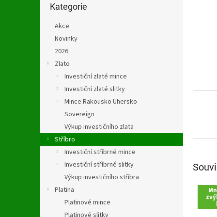
n
kategorie
Kategorie
e
l
Akce
Novinky
2026
Zlato
Investiční zlaté mince
Investiční zlaté slitky
Mince Rakousko Uhersko
Sovereign
Výkup investičního zlata
Stříbro
Investiční stříbrné mince
Investiční stříbrné slitky
Souvi
Výkup investičního stříbra
Platina
Mn
zvý
Platinové mince
Platinové slitky