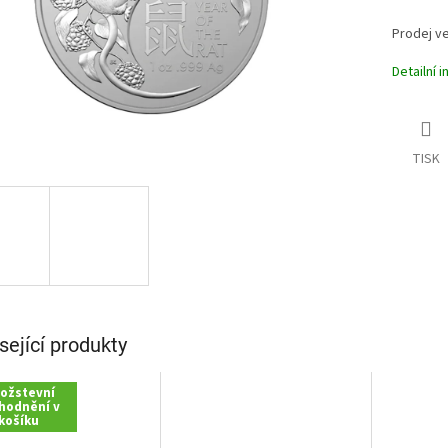
Prodej ve
Detailní 
TISK
sející produkty
ožstevní
hodnění v
košíku