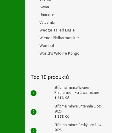
Swan
Umicore
Valcambi
Wedge Tailed Eagle
Wiener Philharmoniker
Wombat
World’s Wildlife Kongo
Top 10 produktů
Stříbrná mince Wiener
Philharmoniker 1 oz - různé
1 616 Kč
Stříbrná mince Britannia 1 oz
2026
1 778 Kč
Stříbrná mince Český Lev 1 oz
2026