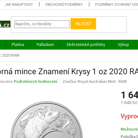
JAK NAKUPOVAT
OBCHODNÍ PODMÍNKY
PODMÍNKY OCHRANY OS
HLEDAT
Platina
Palladium
Sběratelské potřeby
Výkup
z 2020 RAM
íbrná mince Znamení Krysy 1 oz 2020 
né
noceno
Podrobnosti hodnocení
Značka:
Royal Australian Mint - RAM
ní
1 6
u
1 648 Kč
Měrná
Vypro
cena:
ek.
Možnosti
Položka 