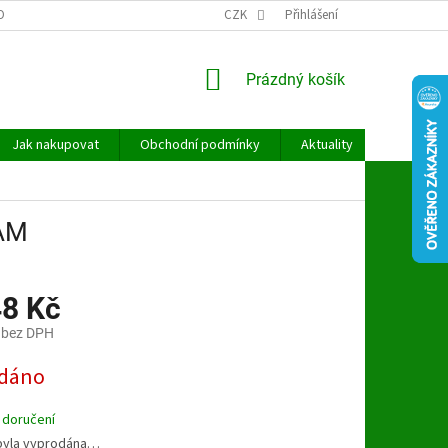
OBNÍCH ÚDAJŮ
CZK
Přihlášení
NÁKUPNÍ
Prázdný košík
KOŠÍK
Jak nakupovat
Obchodní podmínky
Aktuality
Kontakt
RAM
48 Kč
 bez DPH
dáno
 doručení
byla vyprodána…