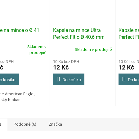
e na mince o Ø 41
Kapsle na mince Ultra
Kapsle na
Perfect Fit o Ø 40,6 mm
Perfect F
Skladem v
Skladem v prodejně
rné
prodejně
cení
ktu
bez DPH
10 Kč bez DPH
10 Kč bez 
č
12 Kč
12 Kč
o košíku
Do košíku
Do ko
ček.
ce American Eagle,
lský Klokan
s
Podobné (6)
Značka