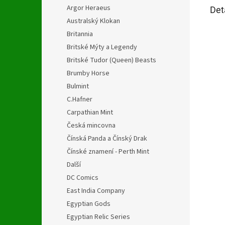
Argor Heraeus
Det
Australský Klokan
Britannia
Britské Mýty a Legendy
Britské Tudor (Queen) Beasts
Brumby Horse
Bulmint
C.Hafner
Carpathian Mint
Česká mincovna
Čínská Panda a Čínský Drak
Čínské znamení - Perth Mint
Další
DC Comics
East India Company
Egyptian Gods
Egyptian Relic Series