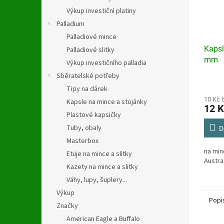
Výkup investiční platiny
Palladium
Palladiové mince
Kapsl
Palladiové slitky
mm
Výkup investičního palladia
Sběratelské potřeby
Průmě
Tipy na dárek
hodno
produ
10 Kč 
Kapsle na mince a stojánky
12 K
je
Plastové kapsičky
4,3
Tuby, obaly
z
D
5
Masterbox
hvězdi
na min
Etuje na mince a slitky
Austra
Kazety na mince a slitky
Váhy, lupy, šuplery...
Výkup
Popi
Značky
American Eagle a Buffalo