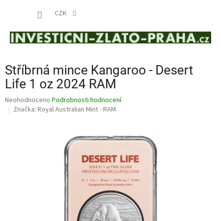
Přejít
NÁKUP
na
CZK
obsah
KOŠÍK
Stříbrná mince Kangaroo - Desert
Life 1 oz 2024 RAM
Průměrné
Neohodnoceno
Podrobnosti hodnocení
hodnocení
Značka:
Royal Australian Mint - RAM
produktu
je
0,0
z
5
hvězdiček.