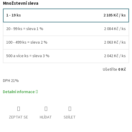
Množstevní sleva
1 - 19 ks
2 105 Kč
/ ks
20 - 99 ks = sleva 1 %
2 084 Kč
/ ks
100 - 499 ks = sleva 2 %
2 063 Kč
/ ks
500 a více ks = sleva 3 %
2 042 Kč
/ ks
Ušetříte
0 Kč
DPH 21%
Detailní informace
ZEPTAT SE
HLÍDAT
SDÍLET