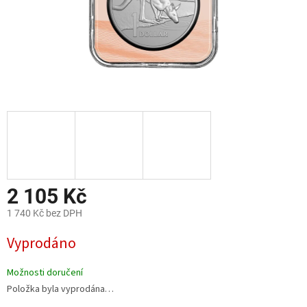
2 105 Kč
1 740 Kč bez DPH
Měrná
Vyprodáno
cena:
Možnosti doručení
Položka byla vyprodána…