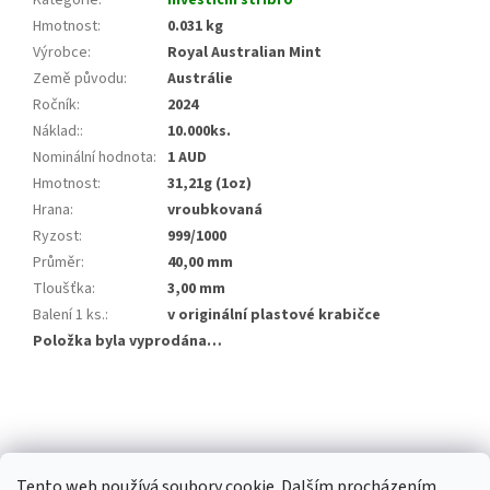
Kategorie
:
Investiční stříbro
Hmotnost
:
0.031 kg
Výrobce
:
Royal Australian Mint
Země původu
:
Austrálie
Ročník
:
2024
Náklad:
:
10.000ks.
Nominální hodnota
:
1 AUD
Hmotnost
:
31,21g (1oz)
Hrana
:
vroubkovaná
Ryzost
:
999/1000
Průměr
:
40,00 mm
Tloušťka
:
3,00 mm
Balení 1 ks.
:
v originální plastové krabičce
Položka byla vyprodána…
Z
á
p
a
Tento web používá soubory cookie. Dalším procházením