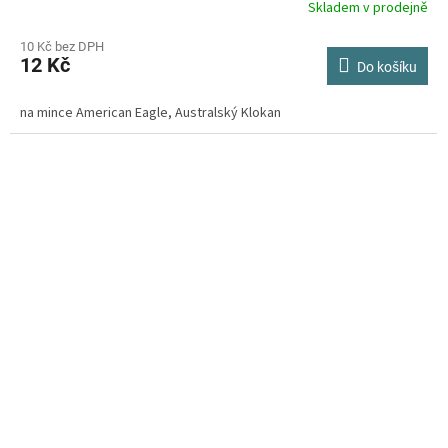
Skladem v prodejně
Průměrné
hodnocení
produktu
10 Kč bez DPH
12 Kč
je
Do košíku
4,3
z
na mince American Eagle, Australský Klokan
5
hvězdiček.