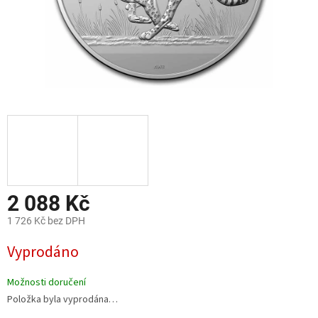
2 088 Kč
1 726 Kč bez DPH
Měrná
Vyprodáno
cena:
Možnosti doručení
Položka byla vyprodána…