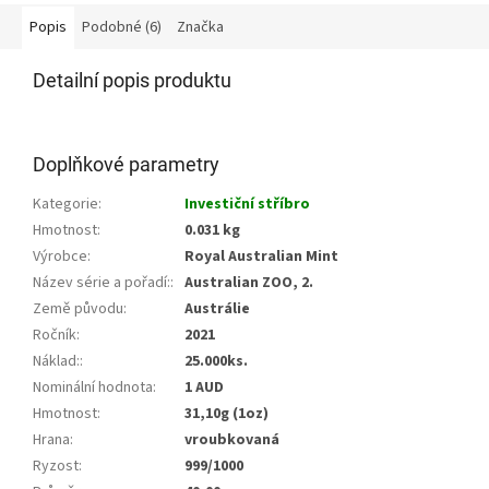
Popis
Podobné (6)
Značka
Detailní popis produktu
Doplňkové parametry
Kategorie
:
Investiční stříbro
Hmotnost
:
0.031 kg
Výrobce
:
Royal Australian Mint
Název série a pořadí:
:
Australian ZOO, 2.
Země původu
:
Austrálie
Ročník
:
2021
Náklad:
:
25.000ks.
Nominální hodnota
:
1 AUD
Hmotnost
:
31,10g (1oz)
Hrana
:
vroubkovaná
Ryzost
:
999/1000