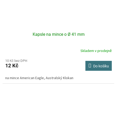
Kapsle na mince o Ø 41 mm
Skladem v prodejně
Průměrné
hodnocení
produktu
10 Kč bez DPH
12 Kč
je
Do košíku
4,3
z
na mince American Eagle, Australský Klokan
5
hvězdiček.