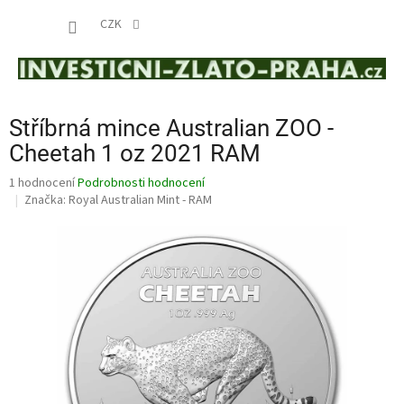
Přejít
NÁKUP
na
CZK
obsah
KOŠÍK
Stříbrná mince Australian ZOO -
Cheetah 1 oz 2021 RAM
Průměrné
1 hodnocení
Podrobnosti hodnocení
hodnocení
Značka:
Royal Australian Mint - RAM
produktu
je
5,0
z
5
hvězdiček.