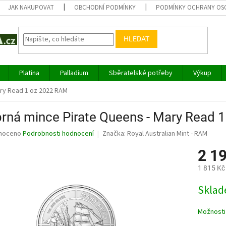
JAK NAKUPOVAT
OBCHODNÍ PODMÍNKY
PODMÍNKY OCHRANY OS
HLEDAT
Platina
Palladium
Sběratelské potřeby
Výkup
ary Read 1 oz 2022 RAM
brná mince Pirate Queens - Mary Read
né
noceno
Podrobnosti hodnocení
Značka:
Royal Australian Mint - RAM
ní
2 1
u
1 815 Kč
Měrná
Sklad
cena:
ek.
Možnosti