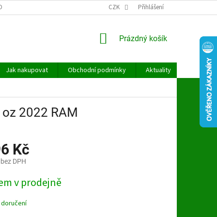
OBNÍCH ÚDAJŮ
CZK
Přihlášení
NÁKUPNÍ
Prázdný košík
KOŠÍK
Jak nakupovat
Obchodní podmínky
Aktuality
Kontakt
 1 oz 2022 RAM
96 Kč
 bez DPH
em v prodejně
 doručení