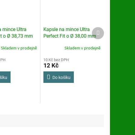
 mince Ultra
Kapsle na mince Ultra
Další
produkt
it o Ø 38,73 mm
Perfect Fit o Ø 38,00 mm
Skladem v prodejně
Skladem v prodejně
DPH
10 Kč bez DPH
12 Kč
šíku
Do košíku