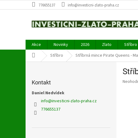
Přejít
776655137
info@investicni-zlato-praha.cz
na
obsah
Akce
Novinky
2026
Zlato
Stříbro
Domů
Stříbro
Stříbrná mince Pirate Queens - M
P
Stří
o
s
Průměr
Neohod
Kontakt
t
hodnoce
r
Daniel Nedvídek
produkt
a
je
info
@
investicni-zlato-praha.cz
0,0
n
776655137
z
n
5
í
hvězdič
p
a
Přeskočit