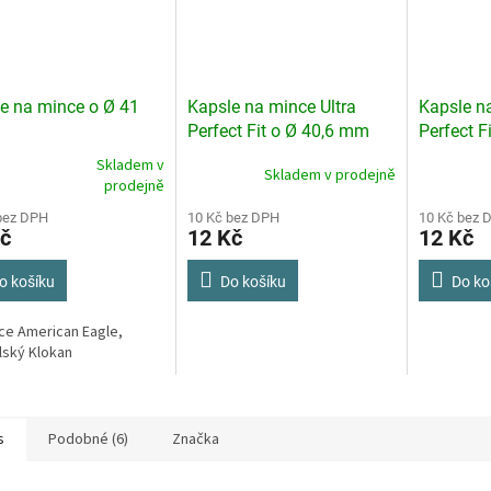
e na mince o Ø 41
Kapsle na mince Ultra
Kapsle na
Perfect Fit o Ø 40,6 mm
Perfect F
Skladem v
Skladem v prodejně
rné
prodejně
cení
ktu
bez DPH
10 Kč bez DPH
10 Kč bez 
č
12 Kč
12 Kč
o košíku
Do košíku
Do ko
ček.
ce American Eagle,
lský Klokan
s
Podobné (6)
Značka