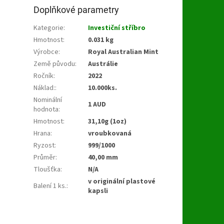
Doplňkové parametry
Kategorie
:
Investiční stříbro
Hmotnost
:
0.031 kg
Výrobce
:
Royal Australian Mint
Země původu
:
Austrálie
Ročník
:
2022
Náklad:
:
10.000ks.
Nominální
1 AUD
hodnota
:
Hmotnost
:
31,10g (1oz)
Hrana
:
vroubkovaná
Ryzost
:
999/1000
Průměr
:
40,00 mm
Tloušťka
:
N/A
v originální plastové
Balení 1 ks.
:
kapsli