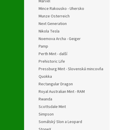
Marvel
Mince Rakousko - Uhersko
Munze Osterreich
Next Generation
Nikola Tesla
Noemova Archa - Geiger
Pamp
Perth Mint - další
Prehistoric Life
Pressburg Mint - Slovenská mincovňa
Quokka
Rectangular Dragon
Royal Australian Mint - RAM
Rwanda
Scottsdale Mint
Simpson
Somálský Slon a Leopard
StoneX