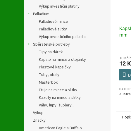
Výkup investiční platiny
Palladium
Palladiové mince
Kapsl
Palladiové slitky
mm
Výkup investičního palladia
Sběratelské potřeby
Průmě
Tipy na dárek
hodno
produ
10 Kč 
Kapsle na mince a stojánky
12 K
je
Plastové kapsičky
4,3
Tuby, obaly
z
D
5
Masterbox
hvězdi
na min
Etuje na mince a slitky
Austra
Kazety na mince a slitky
Váhy, lupy, šuplery...
Výkup
Popi
Značky
American Eagle a Buffalo