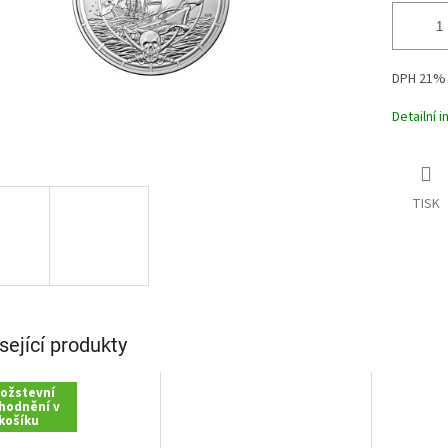
DPH 21%
Detailní 
TISK
sející produkty
ožstevní
hodnění v
košíku