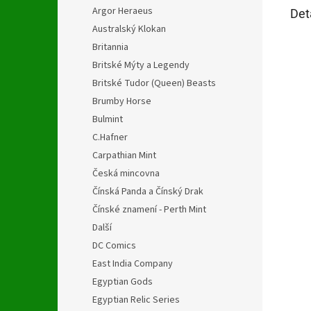
Argor Heraeus
Det
Australský Klokan
Britannia
Britské Mýty a Legendy
Britské Tudor (Queen) Beasts
Brumby Horse
Bulmint
C.Hafner
Carpathian Mint
Česká mincovna
Čínská Panda a Čínský Drak
Čínské znamení - Perth Mint
Další
DC Comics
East India Company
Egyptian Gods
Egyptian Relic Series