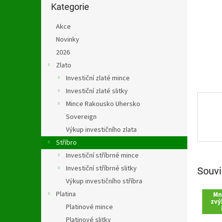
n
kategorie
Kategorie
e
l
Akce
Novinky
2026
Zlato
Investiční zlaté mince
Investiční zlaté slitky
Mince Rakousko Uhersko
Sovereign
Výkup investičního zlata
Stříbro
Investiční stříbrné mince
Investiční stříbrné slitky
Souvi
Výkup investičního stříbra
Platina
Mn
zvý
Platinové mince
Platinové slitky