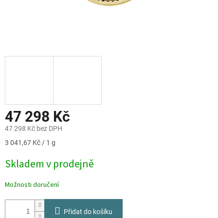
47 298 Kč
47 298 Kč bez DPH
Měrná
3 041,67 Kč / 1 g
cena:
Skladem v prodejně
Možnosti doručení
Přidat do košíku