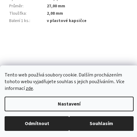
Průměr
:
27,00 mm
Tloušťka
:
2,08 mm
Balení 1 ks.
:
v plastové kapsičce
Z
á
p
a
t
í
Tento web používá soubory cookie. Dalším procházením
tohoto webu vyjadřujete souhlas s jejich používáním.. Více
Vytvořil Shoptet Premium
informací
zde
.
Nastavení
Copyright 2026
Investiční zlato Praha
. Všechna práva vyhrazena.
Upravit nastavení cookies
Běžná otevírací doba: Pondělí: 8:30 - 16:00 Úterý: 9:00 -17:00 Středa: 8:30
Odmítnout
Souhlasím
- 16:00 Čtvrtek: zavřeno Pátek: zavřeno