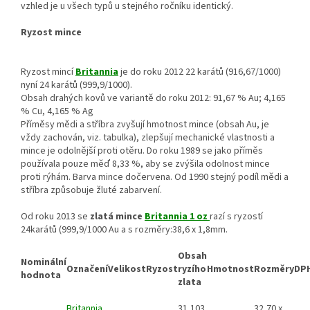
vzhled je u všech typů u stejného ročníku identický.
Ryzost mince
Ryzost mincí
Britannia
je do roku 2012 22 karátů (916,67/1000)
nyní 24 karátů (999,9/1000).
Obsah drahých kovů ve variantě do roku 2012: 91,67 % Au; 4,165
% Cu, 4,165 % Ag
Příměsy mědi a stříbra zvyšují hmotnost mince (obsah Au, je
vždy zachován, viz. tabulka), zlepšují mechanické vlastnosti a
mince je odolnější proti otěru. Do roku 1989 se jako příměs
používala pouze měď 8,33 %, aby se zvýšila odolnost mince
proti rýhám. Barva mince dočervena. Od 1990 stejný podíl mědi a
stříbra způsobuje žluté zabarvení.
Od roku 2013 se
zlatá mince
Britannia 1 oz
razí s ryzostí
24karátů (999,9/1000 Au a s rozměry:38,6 x 1,8mm.
Obsah
Nominální
Označení
Velikost
Ryzost
ryzího
Hmotnost
Rozměry
DP
hodnota
zlata
Britannia
31,103
32,70 x