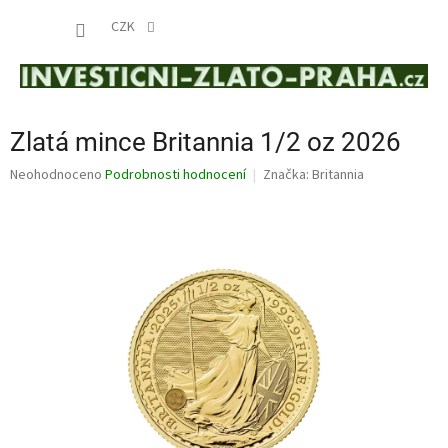
Přejít
NÁKUP
na
CZK
obsah
KOŠÍK
Zlatá mince Britannia 1/2 oz 2026
Průměrné
Neohodnoceno
Podrobnosti hodnocení
Značka:
Britannia
hodnocení
produktu
je
0,0
z
5
hvězdiček.