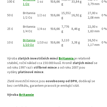
100 £
1 oz
916,66
33,84 g
0 %
1 Oz
g
2,79 mm
Britannia
15,552
27,00 x
50 £
1/2 oz
916,66
16,92 g
0 %
1/2 Oz
g
2,08 mm
Britannia
7,776
22,00 x
25 £
1/4 oz
916,66
8,46 g
0 %
1/4 Oz
g
1,63 mm
Britannia
3,110
16,50 x
10 £
1/10 oz
916,66
3,38 g
0 %
1/10 Oz
g
1,17 mm
Výroba
zlatých investičních mincí
Britannia
je relativně
stabilní, roční náklad cca 150.000 kusů. Kromě
zlatých mincí
se
od roku 1997 razí i
stříbrné mince
a od roku 2007 jsou
vydány
platinové mince
.
Zlaté investiční mince jsou
osvobozeny od DPH
, dodávají se
bez certifikátu, garantem pravosti je emitující stát.
Výroba
Britannie