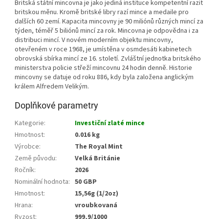
Britská státní mincovna je jako jediná instituce kompetentní razit
britskou měnu. Kromě britské libry razí mince a medaile pro
dalších 60 zemí. Kapacita mincovny je 90 miliónů různých mincí za
týden, téměř 5 biliónů mincí za rok. Mincovna je odpovědna i za
distribuci mincí. V novém moderním objektu mincovny,
otevřeném v roce 1968, je umístěna v osmdesáti kabinetech
obrovská sbírka mincí ze 16. století. Zvláštní jednotka britského
ministerstva policie střeží mincovnu 24 hodin denně. Historie
mincovny se datuje od roku 886, kdy byla založena anglickým
králem Alfredem Velikým.
Doplňkové parametry
Kategorie
:
Investiční zlaté mince
Hmotnost
:
0.016 kg
Výrobce
:
The Royal Mint
Země původu
:
Velká Británie
Ročník
:
2026
Nominální hodnota
:
50 GBP
Hmotnost
:
15,56g (1/2oz)
Hrana
:
vroubkovaná
Ryzost
:
999,9/1000