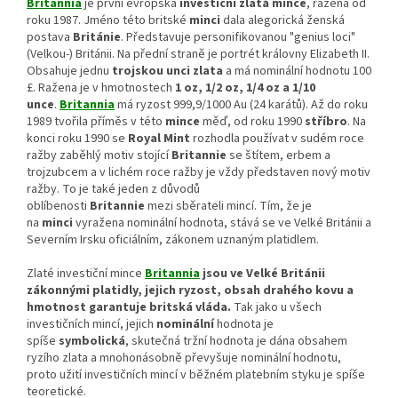
Britannia
je první evropská
investiční zlatá mince
, ražená od
roku 1987. Jméno této britské
minci
dala alegorická ženská
postava
Británie
. Představuje personifikovanou "genius loci"
(Velkou-) Británii. Na přední straně je portrét královny Elizabeth II.
Obsahuje jednu
trojskou unci zlata
a má nominální hodnotu 100
£. Ražena je v hmotnostech
1 oz, 1/2 oz, 1/4 oz a 1/10
unce
.
Britannia
má ryzost 999,9/1000 Au (24 karátů). Až do roku
1989 tvořila příměs v této
mince
měď, od roku 1990
stříbro
. Na
konci roku 1990 se
Royal Mint
rozhodla používat v sudém roce
ražby zaběhlý motiv stojící
Britannie
se štítem, erbem a
trojzubcem a v lichém roce ražby je vždy představen nový motiv
ražby. To je také jeden z důvodů
oblíbenosti
Britannie
mezi sběrateli mincí. Tím, že je
na
minci
vyražena nominální hodnota, stává se ve Velké Británii a
Severním Irsku oficiálním, zákonem uznaným platidlem.
Zlaté investiční mince
Britannia
jsou ve Velké Británii
zákonnými platidly, jejich ryzost, obsah drahého kovu a
hmotnost garantuje britská vláda.
Tak jako u všech
investičních mincí, jejich
nominální
hodnota je
spíše
symbolická
, skutečná tržní hodnota je dána obsahem
ryzího zlata a mnohonásobně převyšuje nominální hodnotu,
proto užití investičních mincí v běžném platebním styku je spíše
teoretické.