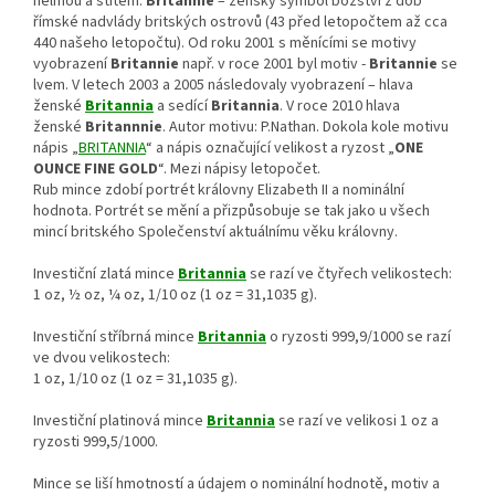
helmou a štítem.
Britannie
– ženský symbol božství z dob
římské nadvlády britských ostrovů (43 před letopočtem až cca
440 našeho letopočtu). Od roku 2001 s měnícími se motivy
vyobrazení
Britannie
např. v roce 2001 byl motiv -
Britannie
se
lvem. V letech 2003 a 2005 následovaly vyobrazení – hlava
ženské
Britannia
a sedící
Britannia
. V roce 2010 hlava
ženské
Britannnie
. Autor motivu: P.Nathan. Dokola kole motivu
nápis „
BRITANNIA
“ a nápis označující velikost a ryzost „
ONE
OUNCE FINE GOLD
“. Mezi nápisy letopočet.
Rub mince zdobí portrét královny Elizabeth II a nominální
hodnota. Portrét se mění a přizpůsobuje se tak jako u všech
mincí britského Společenství aktuálnímu věku královny.
Investiční zlatá mince
Britannia
se razí ve čtyřech velikostech:
1 oz, ½ oz, ¼ oz, 1/10 oz (1 oz = 31,1035 g).
Investiční stříbrná mince
Britannia
o ryzosti 999,9/1000 se razí
ve dvou velikostech:
1 oz, 1/10 oz (1 oz = 31,1035 g).
Investiční platinová mince
Britannia
se razí ve velikosi 1 oz a
ryzosti 999,5/1000.
Mince se liší hmotností a údajem o nominální hodnotě, motiv a