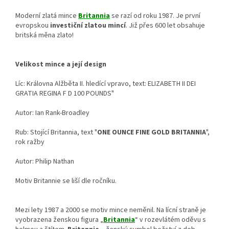
Moderní zlatá mince
Britannia
se razí od roku 1987. Je první
evropskou
investiční zlatou mincí
. Již přes 600 let obsahuje
britská měna zlato!
Velikost mince a její design
Líc: Královna Alžběta II. hledící vpravo, text: ELIZABETH II DEI
GRATIA REGINA F D 100 POUNDS"
Autor: Ian Rank-Broadley
Rub: Stojící Britannia, text "
ONE OUNCE FINE GOLD BRITANNIA
",
rok ražby
Autor: Philip Nathan
Motiv Britannie se liší dle ročníku.
Mezi lety 1987 a 2000 se motiv mince neměnil. Na lícní straně je
vyobrazena ženskou figura „
Britannia
“ v rozevlátém oděvu s