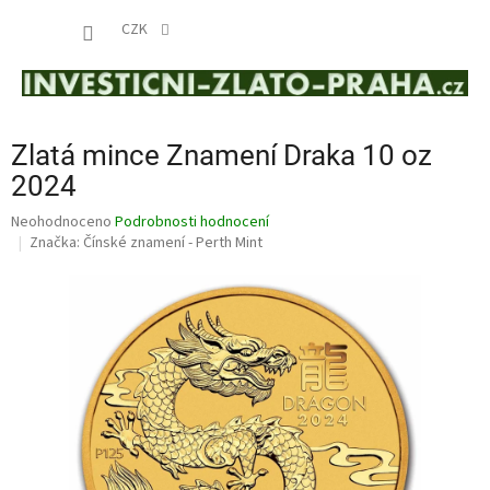
Přejít
NÁKUP
na
CZK
obsah
KOŠÍK
Zlatá mince Znamení Draka 10 oz
2024
Průměrné
Neohodnoceno
Podrobnosti hodnocení
hodnocení
Značka:
Čínské znamení - Perth Mint
produktu
je
0,0
z
5
hvězdiček.