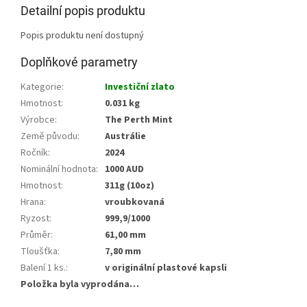
Detailní popis produktu
Popis produktu není dostupný
Doplňkové parametry
Kategorie
:
Investiční zlato
Hmotnost
:
0.031 kg
Výrobce
:
The Perth Mint
Země původu
:
Austrálie
Ročník
:
2024
Nominální hodnota
:
1000 AUD
Hmotnost
:
311g (10oz)
Hrana
:
vroubkovaná
Ryzost
:
999,9/1000
Průměr
:
61,00 mm
Tloušťka
:
7,80 mm
Balení 1 ks.
:
v originální plastové kapsli
Položka byla vyprodána…