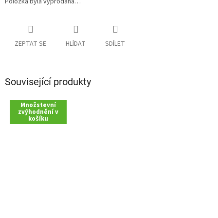
Položka byla vyprodána…
ZEPTAT SE
HLÍDAT
SDÍLET
Související produkty
Množstevní
zvýhodnění v
košíku