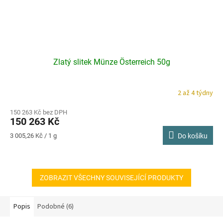
Zlatý slitek Münze Österreich 50g
2 až 4 týdny
150 263 Kč bez DPH
150 263 Kč
Měrná
3 005,26 Kč / 1 g
Do košíku
cena:
ZOBRAZIT VŠECHNY SOUVISEJÍCÍ PRODUKTY
Popis
Podobné (6)