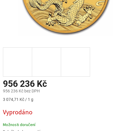
956 236 Kč
956 236 Kč bez DPH
Měrná
3 074,71 Kč / 1 g
cena:
Vyprodáno
Možnosti doručení