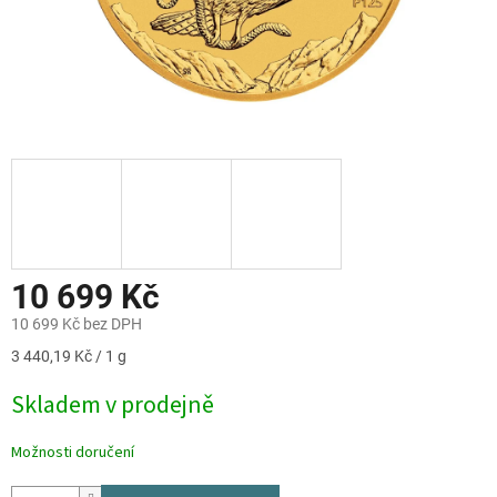
10 699 Kč
10 699 Kč bez DPH
Měrná
3 440,19 Kč / 1 g
cena:
Skladem v prodejně
Možnosti doručení