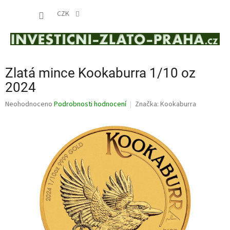
Přejít
NÁKUP
na
CZK
obsah
KOŠÍK
Zlatá mince Kookaburra 1/10 oz
2024
Průměrné
Neohodnoceno
Podrobnosti hodnocení
Značka:
Kookaburra
hodnocení
produktu
je
0,0
z
5
hvězdiček.