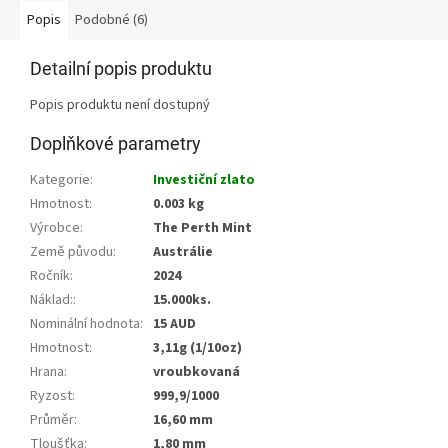
Popis
Podobné (6)
Detailní popis produktu
Popis produktu není dostupný
Doplňkové parametry
Kategorie
:
Investiční zlato
Hmotnost
:
0.003 kg
Výrobce
:
The Perth Mint
Země původu
:
Austrálie
Ročník
:
2024
Náklad:
:
15.000ks.
Nominální hodnota
:
15 AUD
Hmotnost
:
3,11g (1/10oz)
Hrana
:
vroubkovaná
Ryzost
:
999,9/1000
Průměr
:
16,60 mm
Tloušťka
:
1,80 mm