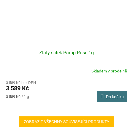
Zlatý slitek Pamp Rose 1g
Skladem v prodejně
3 589 Kč bez DPH
3 589 Kč
Měrná
3 589 Kč / 1 g
Do košíku
cena:
ZOBRAZIT VŠECHNY SOUVISEJÍCÍ PRODUKTY