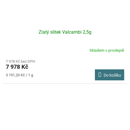
Zlatý slitek Valcambi 2,5g
Skladem v prodejně
7 978 Kč bez DPH
7 978 Kč
Měrná
3 191,20 Kč / 1 g
Do košíku
cena: