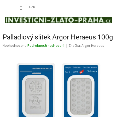
Přejít
NÁKUP
na
CZK
obsah
KOŠÍK
Palladiový slitek Argor Heraeus 100g
Průměrné
Neohodnoceno
Podrobnosti hodnocení
Značka:
Argor Heraeus
hodnocení
produktu
je
0,0
z
5
hvězdiček.