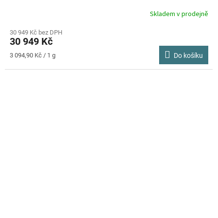
Skladem v prodejně
30 949 Kč bez DPH
30 949 Kč
Měrná
3 094,90 Kč / 1 g
Do košíku
cena: