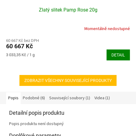
Zlatý slitek Pamp Rose 20g
Momentálně nedostupné
60 667 Kč bez DPH
60 667 Kč
Měrná
3 033,35 Kč / 1 g
DETAIL
cena:
ZOBRAZIT VŠECHNY SOUVISEJÍCÍ PRODUKTY
Popis
Podobné (6)
Související soubory (1)
Videa (1)
Detailní popis produktu
Popis produktu není dostupný
Doplňkové parametry