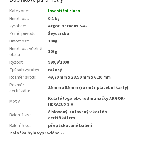
Kategorie
:
Investiční zlato
Hmotnost
:
0.1 kg
Výrobce
:
Argor-Heraeus S.A.
Země původu
:
Švýcarsko
Hmotnost
:
100g
Hmotnost včetně
103g
obalu
:
Ryzost
:
999,9/1000
Způsob výroby
:
ražený
Rozměr slitku
:
49,70 mm x 28,50 mm x 6,20 mm
Rozměr
85 mm x 55 mm (rozměr platební karty)
certifikátu
:
Kulaté logo obchodní značky ARGOR-
Motiv
:
HERAEUS S.A.
číslovaný, zatavený v kartě s
Balení 1 ks.
:
certifikátem
Balení 5 ks.
:
přepáskované balení
Položka byla vyprodána…