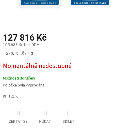
127 816 Kč
105 633 Kč bez DPH
Měrná
1 278,16 Kč / 1 g
cena:
Momentálně nedostupné
Možnosti doručení
Položka byla vyprodána…
DPH 21%
ZEPTAT SE
HLÍDAT
SDÍLET