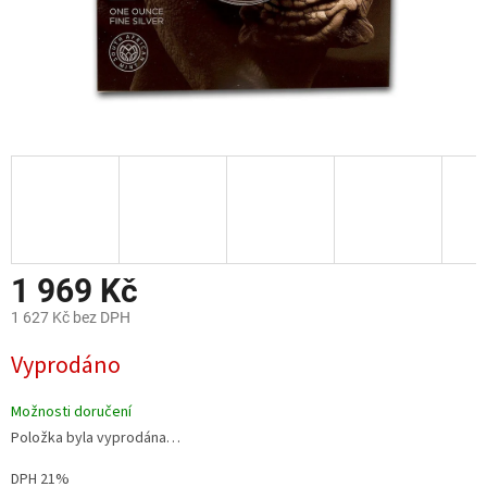
1 969 Kč
1 627 Kč bez DPH
Měrná
Vyprodáno
cena:
Možnosti doručení
Položka byla vyprodána…
DPH 21%