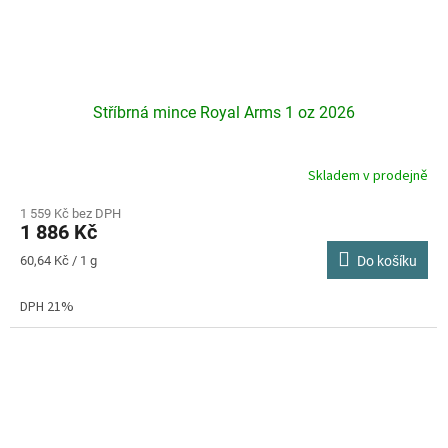
Stříbrná mince Royal Arms 1 oz 2026
Skladem v prodejně
Průměrné
hodnocení
produktu
1 559 Kč bez DPH
1 886 Kč
je
5,0
Měrná
60,64 Kč / 1 g
Do košíku
z
cena:
5
DPH 21%
hvězdiček.