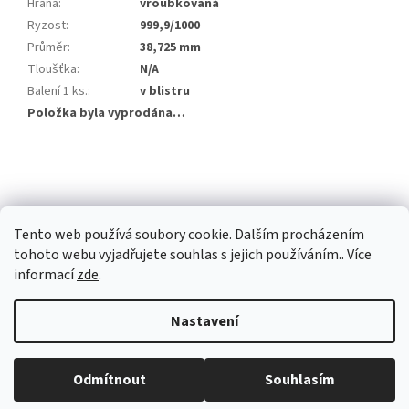
Hrana
:
vroubkovaná
Ryzost
:
999,9/1000
Průměr
:
38,725 mm
Tloušťka
:
N/A
Balení 1 ks.
:
v blistru
Položka byla vyprodána…
Z
á
p
a
Tento web používá soubory cookie. Dalším procházením
t
tohoto webu vyjadřujete souhlas s jejich používáním.. Více
í
informací
zde
.
Vytvořil Shoptet Premium
Nastavení
Copyright 2026
Investiční zlato Praha
. Všechna práva vyhrazena.
Běžná otevírací doba: Pondělí: 8:30 - 16:00 Úterý: 9:00 -17:00 Středa: 8:30
Odmítnout
Souhlasím
Upravit nastavení cookies
- 16:00 Čtvrtek: zavřeno Pátek: zavřeno