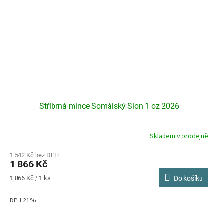
Stříbrná mince Somálský Slon 1 oz 2026
Skladem v prodejně
Průměrné
hodnocení
produktu
1 542 Kč bez DPH
1 866 Kč
je
5,0
Měrná
1 866 Kč / 1 ks
Do košíku
z
cena:
5
DPH 21%
hvězdiček.