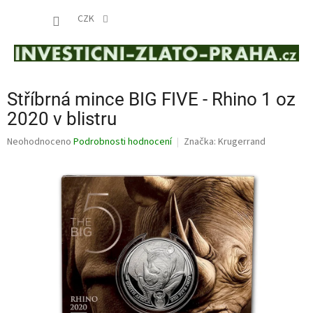
Přejít
NÁKUP
na
CZK
obsah
KOŠÍK
Stříbrná mince BIG FIVE - Rhino 1 oz
2020 v blistru
Průměrné
Neohodnoceno
Podrobnosti hodnocení
Značka:
Krugerrand
hodnocení
produktu
je
0,0
z
5
hvězdiček.