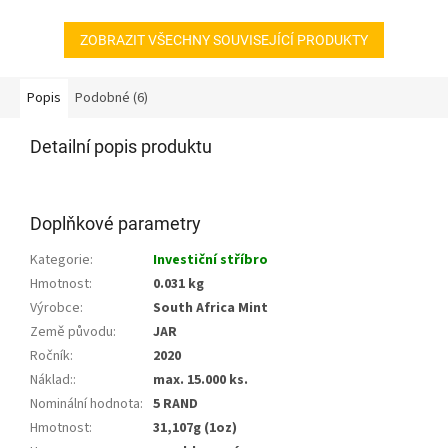
ZOBRAZIT VŠECHNY SOUVISEJÍCÍ PRODUKTY
Popis
Podobné (6)
Detailní popis produktu
Doplňkové parametry
Kategorie
:
Investiční stříbro
Hmotnost
:
0.031 kg
Výrobce
:
South Africa Mint
Země původu
:
JAR
Ročník
:
2020
Náklad:
:
max. 15.000 ks.
Nominální hodnota
:
5 RAND
Hmotnost
:
31,107g (1oz)