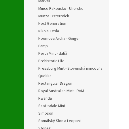
Marvel
Mince Rakousko - Uhersko
Munze Osterreich
Next Generation
Nikola Tesla
Noemova Archa - Geiger
Pamp
Perth Mint - další
Prehistoric Life
Pressburg Mint - Slovenská mincovňa
Quokka
Rectangular Dragon
Royal Australian Mint - RAM
Rwanda
Scottsdale Mint
Simpson
Somálský Slon a Leopard
StoneX