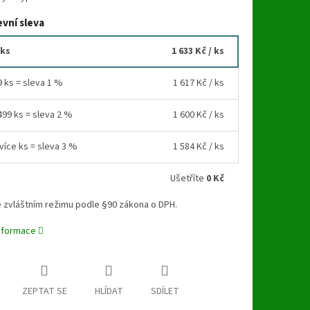
vní sleva
 ks
1 633 Kč
/ ks
9 ks = sleva 1 %
1 617 Kč
/ ks
499 ks = sleva 2 %
1 600 Kč
/ ks
více ks = sleva 3 %
1 584 Kč
/ ks
Ušetříte
0 Kč
 zvláštním režimu podle §90 zákona o DPH.
informace
ZEPTAT SE
HLÍDAT
SDÍLET