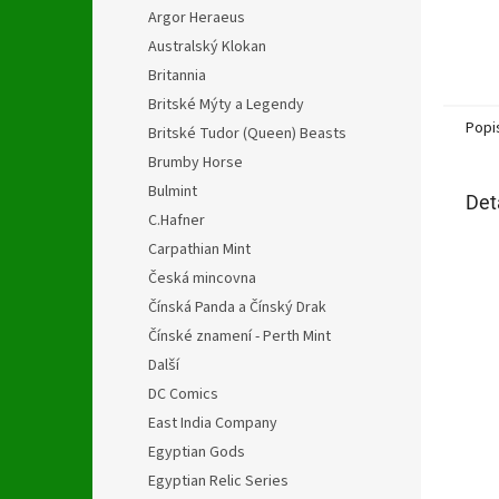
hvězdi
Argor Heraeus
Australský Klokan
Britannia
Britské Mýty a Legendy
Popi
Britské Tudor (Queen) Beasts
Brumby Horse
Bulmint
Det
C.Hafner
Carpathian Mint
Česká mincovna
Čínská Panda a Čínský Drak
Čínské znamení - Perth Mint
Další
DC Comics
East India Company
Egyptian Gods
Egyptian Relic Series