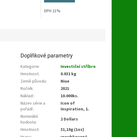
DPH 21%
Doplňkové parametry
Kategorie
:
Investiční stříbro
Hmotnost
:
0.031 kg
Země původu
:
Niue
Ročník
:
2021
Náklad:
:
10.000ks.
Název série a
Icon of
pořadí:
:
Inspiration, 1.
Nominální
2 Dollars
hodnota
:
Hmotnost
:
31,10g (1oz)
Hrana
:
vroubkovaná