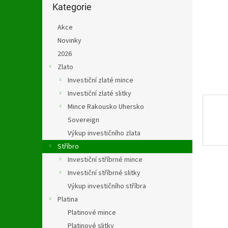
n
kategorie
Kategorie
e
l
Akce
Novinky
2026
Zlato
Investiční zlaté mince
Investiční zlaté slitky
Mince Rakousko Uhersko
Sovereign
Výkup investičního zlata
Stříbro
Investiční stříbrné mince
Investiční stříbrné slitky
Výkup investičního stříbra
Platina
Platinové mince
Platinové slitky