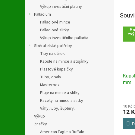
Výkup investiční platiny
Palladium
Souvi
Palladiové mince
Palladiové slitky
Mn
zvý
Výkup investičního palladia
Sběratelské potřeby
Tipy na dárek
Kapsle na mince a stojánky
Plastové kapsičky
Kapsl
Tuby, obaly
mm
Masterbox
Etuje na mince a slitky
Průmě
Kazety na mince a slitky
hodno
produ
10 Kč 
Váhy, lupy, šuplery...
12 K
je
Výkup
2,7
z
Značky
D
5
American Eagle a Buffalo