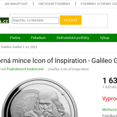
JAK NAKUPOVAT
OBCHODNÍ PODMÍNKY
PODMÍNKY OCHRANY OS
HLEDAT
Platina
Palladium
Sběratelské potřeby
Výkup
 Galileo Galilei 1 oz 2021
brná mince Icon of Inspiration - Galileo 
né
cení
Podrobnosti hodnocení
Značka:
Icon of Inspiration
ní
1 6
u
1 633 Kč
Měrná
Vypro
cena:
ek.
Možnosti
Položka 