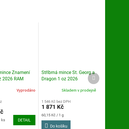
 mince Znamení
Stříbrná mince St. Georg a
Další
z 2026 RAM
Dragon 1 oz 2026
produkt
Vyprodáno
Skladem v prodejně
z
1 546 Kč bez DPH
1 871 Kč
Kč
Měrná
60,15 Kč / 1 g
cena:
1 ks
DETAIL
Do košíku