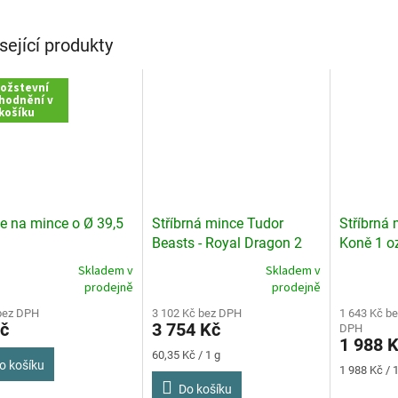
sející produkty
ožstevní
hodnění v
košíku
e na mince o Ø 39,5
Stříbrná mince Tudor
Stříbrná
Beasts - Royal Dragon 2
Koně 1 o
oz 2026
Skladem v
Skladem v
rné
Průměrné
Průměrné
prodejně
prodejně
cení
hodnocení
hodnocení
ktu
bez DPH
produktu
3 102 Kč bez DPH
produktu
1 643 Kč be
č
3 754 Kč
DPH
je
je
1 988 
5,0
5,0
Měrná
60,35 Kč / 1 g
z
z
o košíku
cena:
Měrná
1 988 Kč / 
5
5
cena:
Do košíku