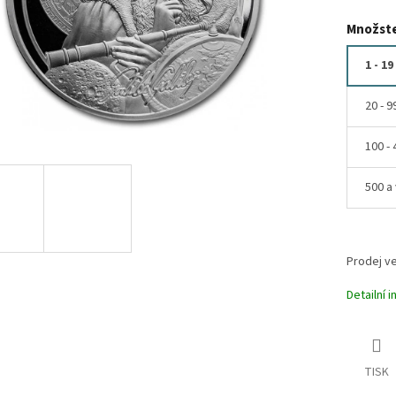
Množste
1 - 19
20 - 9
100 - 
500 a 
Prodej ve
Detailní 
TISK