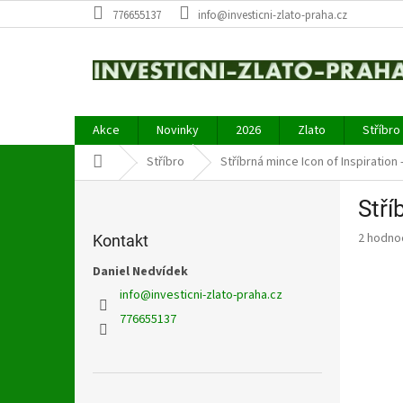
Přejít
776655137
info@investicni-zlato-praha.cz
na
obsah
Akce
Novinky
2026
Zlato
Stříbro
Domů
Stříbro
Stříbrná mince Icon of Inspiration -
P
Stří
o
s
Průměr
2 hodno
Kontakt
t
hodnoce
r
Daniel Nedvídek
produkt
a
je
info
@
investicni-zlato-praha.cz
5,0
n
776655137
z
n
5
í
hvězdič
p
a
Přeskočit