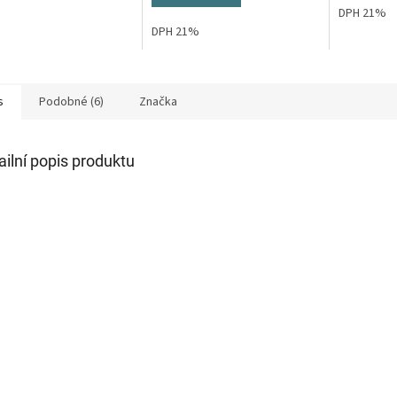
ček.
hvězdiček.
hvězdiček.
DPH 21%
DPH 21%
s
Podobné (6)
Značka
ailní popis produktu