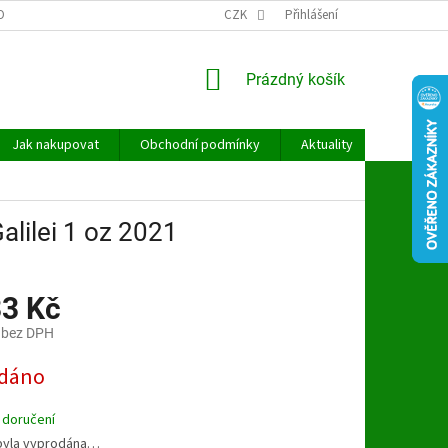
OBNÍCH ÚDAJŮ
CZK
Přihlášení
NÁKUPNÍ
Prázdný košík
KOŠÍK
Jak nakupovat
Obchodní podmínky
Aktuality
Kontakt
Galilei 1 oz 2021
33 Kč
 bez DPH
dáno
 doručení
byla vyprodána…