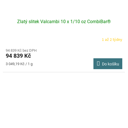
Zlatý slitek Valcambi 10 x 1/10 oz CombiBar®
1 až 2 týdny
Průměrné
hodnocení
produktu
94 839 Kč bez DPH
94 839 Kč
je
5,0
Měrná
3 049,19 Kč / 1 g
Do košíku
z
cena:
5
hvězdiček.