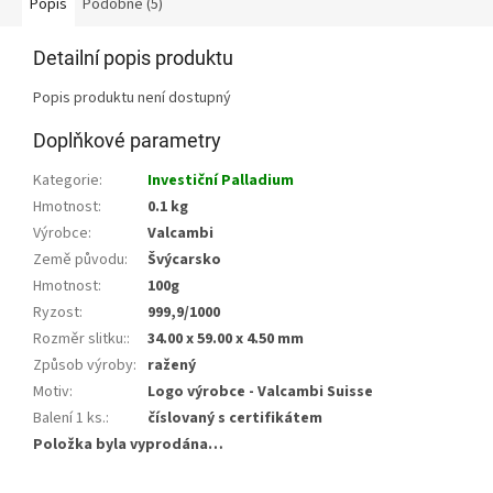
Popis
Podobné (5)
Detailní popis produktu
Popis produktu není dostupný
Doplňkové parametry
Kategorie
:
Investiční Palladium
Hmotnost
:
0.1 kg
Výrobce
:
Valcambi
Země původu
:
Švýcarsko
Hmotnost
:
100g
Ryzost
:
999,9/1000
Rozměr slitku:
:
34.00 x 59.00 x 4.50 mm
Způsob výroby
:
ražený
Motiv
:
Logo výrobce - Valcambi Suisse
Balení 1 ks.
:
číslovaný s certifikátem
Položka byla vyprodána…