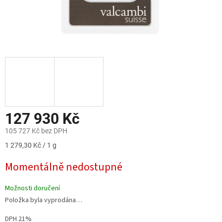
127 930 Kč
105 727 Kč bez DPH
Měrná
1 279,30 Kč / 1 g
cena:
Momentálně nedostupné
Možnosti doručení
Položka byla vyprodána…
DPH 21%