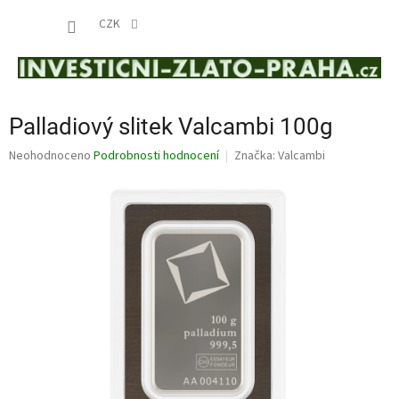
Přejít
NÁKUP
na
CZK
obsah
KOŠÍK
Palladiový slitek Valcambi 100g
Průměrné
Neohodnoceno
Podrobnosti hodnocení
Značka:
Valcambi
hodnocení
produktu
je
0,0
z
5
hvězdiček.