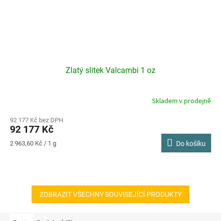
Zlatý slitek Valcambi 1 oz
Skladem v prodejně
92 177 Kč bez DPH
92 177 Kč
Měrná
2 963,60 Kč / 1 g
Do košíku
cena:
ZOBRAZIT VŠECHNY SOUVISEJÍCÍ PRODUKTY