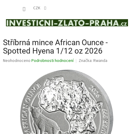
Přejít
NÁKUP
na
CZK
obsah
KOŠÍK
Stříbrná mince African Ounce -
Spotted Hyena 1/12 oz 2026
Průměrné
Neohodnoceno
Podrobnosti hodnocení
Značka:
Rwanda
hodnocení
produktu
je
0,0
z
5
hvězdiček.