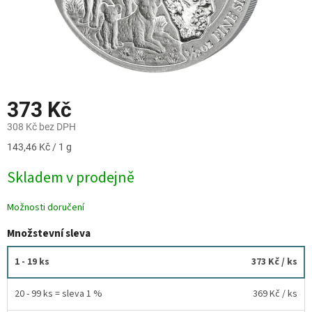
373 Kč
308 Kč bez DPH
Měrná
143,46 Kč / 1 g
cena:
Skladem v prodejně
Možnosti doručení
Množstevní sleva
1 - 19 ks
373 Kč
/ ks
20 - 99 ks = sleva 1 %
369 Kč
/ ks