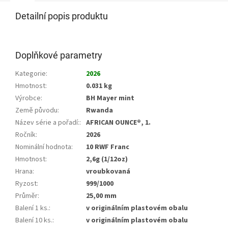
Detailní popis produktu
Doplňkové parametry
Kategorie
:
2026
Hmotnost
:
0.031 kg
Výrobce
:
BH Mayer mint
Země původu
:
Rwanda
Název série a pořadí:
:
AFRICAN OUNCE®, 1.
Ročník
:
2026
Nominální hodnota
:
10 RWF Franc
Hmotnost
:
2,6g (1/12oz)
Hrana
:
vroubkovaná
Ryzost
:
999/1000
Průměr
:
25,00 mm
Balení 1 ks.
:
v originálním plastovém obalu
Balení 10 ks.
:
v originálním plastovém obalu