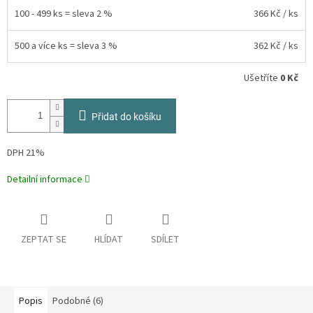
100 - 499 ks = sleva 2 %
366 Kč
/ ks
500 a více ks = sleva 3 %
362 Kč
/ ks
Ušetříte
0 Kč
Přidat do košíku
DPH 21%
Detailní informace
ZEPTAT SE
HLÍDAT
SDÍLET
Popis
Podobné (6)