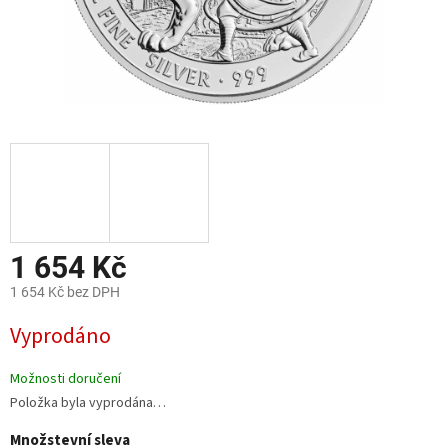
1 654 Kč
1 654 Kč bez DPH
Měrná
Vyprodáno
cena:
Možnosti doručení
Položka byla vyprodána…
Množstevní sleva