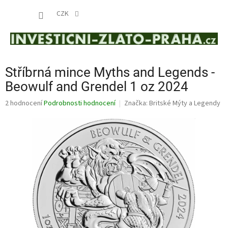
Přejít
NÁKUP
na
CZK
obsah
KOŠÍK
Stříbrná mince Myths and Legends -
Beowulf and Grendel 1 oz 2024
Průměrné
2 hodnocení
Podrobnosti hodnocení
Značka:
Britské Mýty a Legendy
hodnocení
produktu
je
5,0
z
5
hvězdiček.