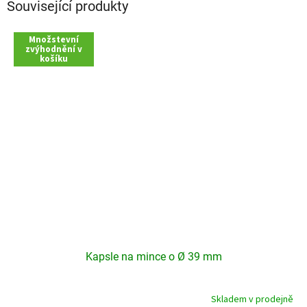
Související produkty
Množstevní
zvýhodnění v
košíku
Kapsle na mince o Ø 39 mm
Skladem v prodejně
Průměrné