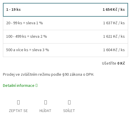
1 - 19 ks
1 654 Kč
/ ks
20 - 99 ks = sleva 1 %
1 637 Kč
/ ks
100 - 499 ks = sleva 2 %
1 621 Kč
/ ks
500 a více ks = sleva 3 %
1 604 Kč
/ ks
Ušetříte
0 Kč
Prodej ve zvláštním režimu podle §90 zákona o DPH.
Detailní informace
ZEPTAT SE
HLÍDAT
SDÍLET