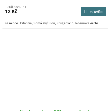
hodnocení
produktu
10 Kč bez DPH
12 Kč
je
Do košíku
4,2
z
na mince Britannia, Somálský Slon, Krugerrand, Noemova Archa
5
hvězdiček.