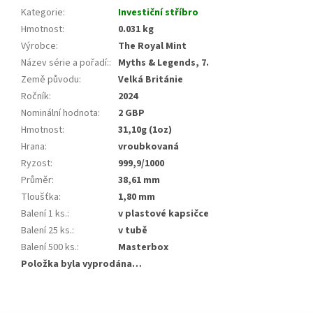
Kategorie
:
Investiční stříbro
Hmotnost
:
0.031 kg
Výrobce
:
The Royal Mint
Název série a pořadí:
:
Myths & Legends, 7.
Země původu
:
Velká Británie
Ročník
:
2024
Nominální hodnota
:
2 GBP
Hmotnost
:
31,10g (1oz)
Hrana
:
vroubkovaná
Ryzost
:
999,9/1000
Průměr
:
38,61 mm
Tloušťka
:
1,80 mm
Balení 1 ks.
:
v plastové kapsičce
Balení 25 ks.
:
v tubě
Balení 500 ks.
:
Masterbox
Položka byla vyprodána…
Z