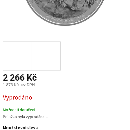
2 266 Kč
1 873 Kč bez DPH
Měrná
Vyprodáno
cena:
Možnosti doručení
Položka byla vyprodána…
Množstevní sleva