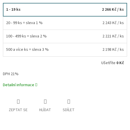
1 - 19 ks
2 266 Kč
/ ks
20 - 99 ks = sleva 1 %
2 243 Kč
/ ks
100 - 499 ks = sleva 2 %
2 221 Kč
/ ks
500 a více ks = sleva 3 %
2 198 Kč
/ ks
Ušetříte
0 Kč
DPH 21%
Detailní informace
ZEPTAT SE
HLÍDAT
SDÍLET