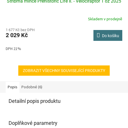
Stříbrná mince Prehistoric Life II. - Velociraptor 1 oz 2025
Skladem v prodejně
Průměrné
hodnocení
produktu
1 677 Kč bez DPH
2 029 Kč
je
Do košíku
5,0
z
DPH 21%
5
hvězdiček.
ZOBRAZIT VŠECHNY SOUVISEJÍCÍ PRODUKTY
Popis
Podobné (6)
Detailní popis produktu
Doplňkové parametry