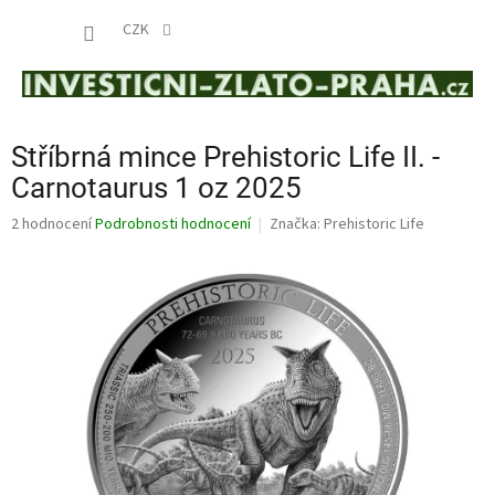
Přejít
NÁKUP
na
CZK
obsah
KOŠÍK
Stříbrná mince Prehistoric Life II. -
Carnotaurus 1 oz 2025
Průměrné
2 hodnocení
Podrobnosti hodnocení
Značka:
Prehistoric Life
hodnocení
produktu
je
4,0
z
5
hvězdiček.