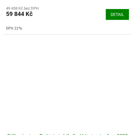
hodnocení
produktu
49 458 Kč bez DPH
59 844 Kč
je
DETAIL
5,0
z
DPH 21%
5
hvězdiček.