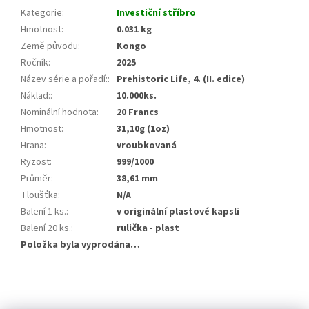
Kategorie
:
Investiční stříbro
Hmotnost
:
0.031 kg
Země původu
:
Kongo
Ročník
:
2025
Název série a pořadí:
:
Prehistoric Life, 4. (II. edice)
Náklad:
:
10.000ks.
Nominální hodnota
:
20 Francs
Hmotnost
:
31,10g (1oz)
Hrana
:
vroubkovaná
Ryzost
:
999/1000
Průměr
:
38,61 mm
Tloušťka
:
N/A
Balení 1 ks.
:
v originální plastové kapsli
Balení 20 ks.
:
rulička - plast
Položka byla vyprodána…
Z
á