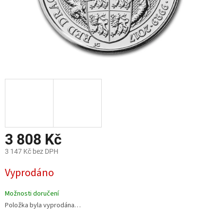
3 808 Kč
3 147 Kč bez DPH
Měrná
Vyprodáno
cena:
Možnosti doručení
Položka byla vyprodána…