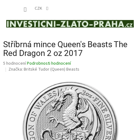
Přejít
NÁKUP
na
CZK
obsah
KOŠÍK
Stříbrná mince Queen's Beasts The
Red Dragon 2 oz 2017
Průměrné
5 hodnocení
Podrobnosti hodnocení
hodnocení
Značka:
Britské Tudor (Queen) Beasts
produktu
je
4,4
z
5
hvězdiček.