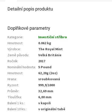
Detailní popis produktu
Doplňkové parametry
Kategorie
:
Investiční stříbro
Hmotnost
:
0.062 kg
Výrobce
:
The Royal Mint
Země původu
:
Velká Británie
Ročník
:
2017
Nominální hodnota
:
5 Pound
Hmotnost
:
62,20g (2oz)
Hrana
:
vroubkovaná
Ryzost
:
999,9/1000
Průměr
:
32,69 mm
Tloušťka
:
6,00 mm
Balení 1 ks.
:
v kapsli
Balení 10 ks.
:
v originální tubě