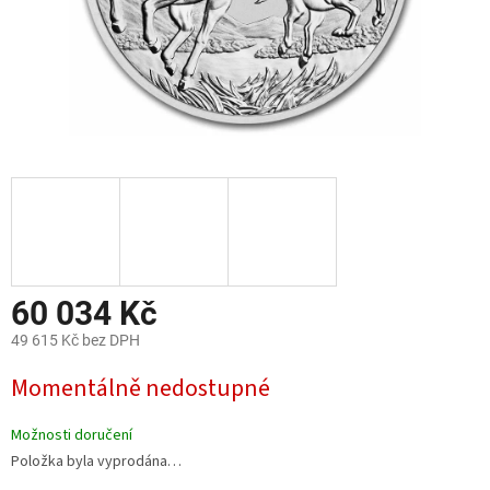
60 034 Kč
49 615 Kč bez DPH
Měrná
Momentálně nedostupné
cena:
Možnosti doručení
Položka byla vyprodána…