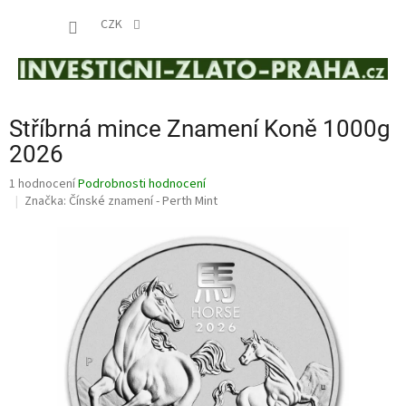
Přejít
NÁKUP
na
CZK
obsah
KOŠÍK
Stříbrná mince Znamení Koně 1000g
2026
Průměrné
1 hodnocení
Podrobnosti hodnocení
hodnocení
Značka:
Čínské znamení - Perth Mint
produktu
je
5,0
z
5
hvězdiček.