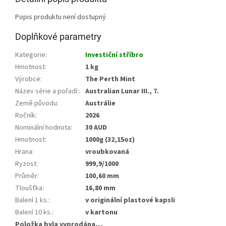
Popis produktu není dostupný
Doplňkové parametry
Kategorie
:
Investiční stříbro
Hmotnost
:
1 kg
Výrobce
:
The Perth Mint
Název série a pořadí:
:
Australian Lunar III., 7.
Země původu
:
Austrálie
Ročník
:
2026
Nominální hodnota
:
30 AUD
Hmotnost
:
1000g (32,15oz)
Hrana
:
vroubkovaná
Ryzost
:
999,9/1000
Průměr
:
100,60 mm
Tloušťka
:
16,80 mm
Balení 1 ks.
:
v originální plastové kapsli
Balení 10 ks.
:
v kartonu
Položka byla vyprodána…