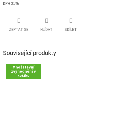
DPH 21%
ZEPTAT SE
HLÍDAT
SDÍLET
Související produkty
Množstevní
zvýhodnění v
košíku