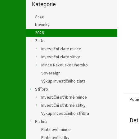
n
kategorie
Kategorie
e
l
Akce
Novinky
2026
Zlato
Investiční zlaté mince
Investiční zlaté slitky
Mince Rakousko Uhersko
Sovereign
Výkup investičního zlata
Stříbro
Investiční stříbrné mince
Popi
Investiční stříbrné slitky
Výkup investičního stříbra
Det
Platina
Platinové mince
Platinové slitky