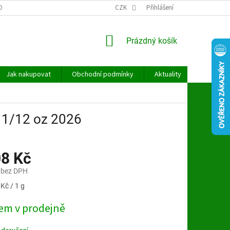
OBNÍCH ÚDAJŮ
CZK
Přihlášení
NÁKUPNÍ
Prázdný košík
KOŠÍK
Jak nakupovat
Obchodní podmínky
Aktuality
Kontakt
a 1/12 oz 2026
08 Kč
 bez DPH
Kč / 1 g
em v prodejně