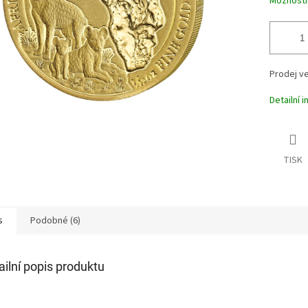
Možnosti
Prodej ve
Detailní 
TISK
s
Podobné (6)
ailní popis produktu