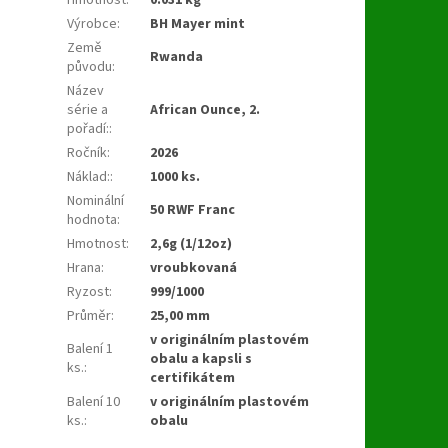
Hmotnost
:
0.031 kg
Výrobce
:
BH Mayer mint
Země
Rwanda
původu
:
Název
série a
African Ounce, 2.
pořadí:
:
Ročník
:
2026
Náklad:
:
1000 ks.
Nominální
50 RWF Franc
hodnota
:
Hmotnost
:
2,6g (1/12oz)
Hrana
:
vroubkovaná
Ryzost
:
999/1000
Průměr
:
25,00 mm
v originálním plastovém
Balení 1
obalu a kapsli s
ks.
:
certifikátem
Balení 10
v originálním plastovém
ks.
:
obalu