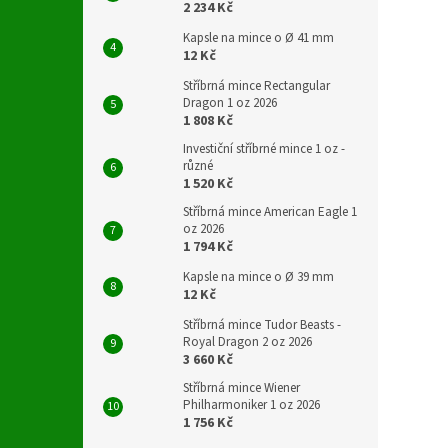
2 234 Kč
Kapsle na mince o Ø 41 mm
12 Kč
Stříbrná mince Rectangular
Dragon 1 oz 2026
1 808 Kč
Investiční stříbrné mince 1 oz -
různé
1 520 Kč
Stříbrná mince American Eagle 1
oz 2026
1 794 Kč
Kapsle na mince o Ø 39 mm
12 Kč
Stříbrná mince Tudor Beasts -
Royal Dragon 2 oz 2026
3 660 Kč
Stříbrná mince Wiener
Philharmoniker 1 oz 2026
1 756 Kč