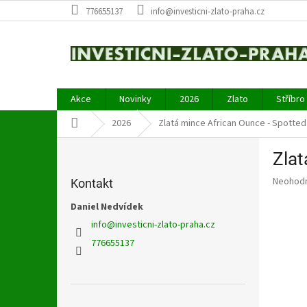
Přejít
776655137
info@investicni-zlato-praha.cz
na
obsah
Akce
Novinky
2026
Zlato
Stříbro
Domů
2026
Zlatá mince African Ounce - Spotted
P
Zlat
o
s
Průměr
Neohod
Kontakt
t
hodnoce
r
Daniel Nedvídek
produkt
a
je
info
@
investicni-zlato-praha.cz
0,0
n
776655137
z
n
5
í
hvězdič
p
a
Přeskočit