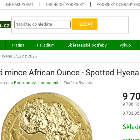
JAK NAKUPOVAT
OBCHODNÍ PODMÍNKY
PODMÍNKY OCHRANY OS
HLEDAT
Platina
Palladium
Sběratelské potřeby
Výkup
 Hyena 1/12 oz 2026
á mince African Ounce - Spotted Hyen
né
noceno
Podrobnosti hodnocení
Značka:
Rwanda
ní
9 7
u
9 708 Kč
Měrná
3 733,85 
cena:
ek.
Sklad