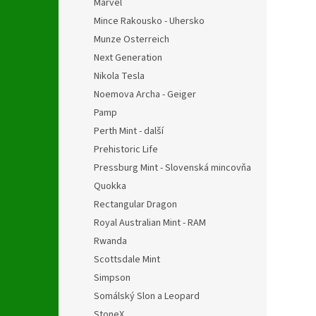
Marvel
Mince Rakousko - Uhersko
Munze Osterreich
Next Generation
Nikola Tesla
Noemova Archa - Geiger
Pamp
Perth Mint - další
Prehistoric Life
Pressburg Mint - Slovenská mincovňa
Quokka
Rectangular Dragon
Royal Australian Mint - RAM
Rwanda
Scottsdale Mint
Simpson
Somálský Slon a Leopard
StoneX