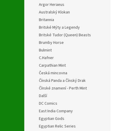
Argor Heraeus
Australský Klokan
Britannia
Britské Mýty a Legendy
Britské Tudor (Queen) Beasts
Brumby Horse
Bulmint
C.Hafner
Carpathian Mint
Česká mincovna
Čínská Panda a Čínský Drak
Čínské znamení - Perth Mint
Další
DC Comics
East India Company
Egyptian Gods
Egyptian Relic Series