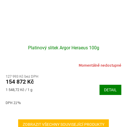
Platinový slitek Argor Heraeus 100g
Momentálně nedostupné
127 993 Kč bez DPH
154 872 Kč
Měrná
1 548,72 Kč / 1 g
DETAIL
cena:
DPH 21%
ZOBRAZIT VŠECHNY SOUVISEJÍCÍ PRODUKTY