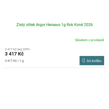
Zlatý slitek Argor Heraeus 1g Rok Koně 2026
Skladem v prodejně
Průměrné
hodnocení
produktu
3 417 Kč bez DPH
3 417 Kč
je
4,2
Měrná
3 417 Kč / 1 g
Do košíku
z
cena:
5
hvězdiček.