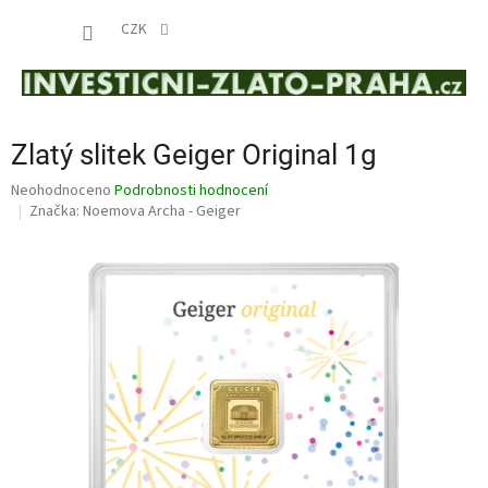
Přejít
NÁKUP
na
CZK
obsah
KOŠÍK
Zlatý slitek Geiger Original 1g
Průměrné
Neohodnoceno
Podrobnosti hodnocení
hodnocení
Značka:
Noemova Archa - Geiger
produktu
je
0,0
z
5
hvězdiček.