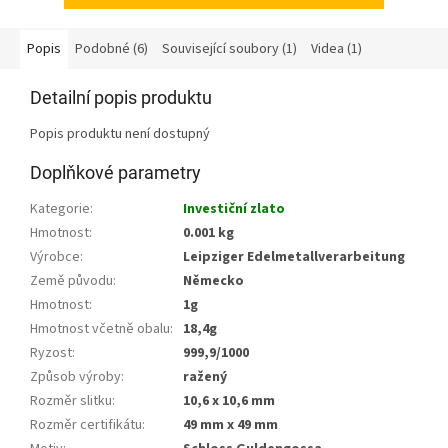
Popis
Podobné (6)
Související soubory (1)
Videa (1)
Detailní popis produktu
Popis produktu není dostupný
Doplňkové parametry
Kategorie
:
Investiční zlato
Hmotnost
:
0.001 kg
Výrobce
:
Leipziger Edelmetallverarbeitung
Země původu
:
Německo
Hmotnost
:
1g
Hmotnost včetně obalu
:
18,4g
Ryzost
:
999,9/1000
Způsob výroby
:
ražený
Rozměr slitku
:
10,6 x 10,6 mm
Rozměr certifikátu
:
49 mm x 49 mm