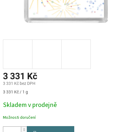
3 331 Kč
3 331 Kč bez DPH
Měrná
3 331 Kč / 1 g
cena:
Skladem v prodejně
Možnosti doručení