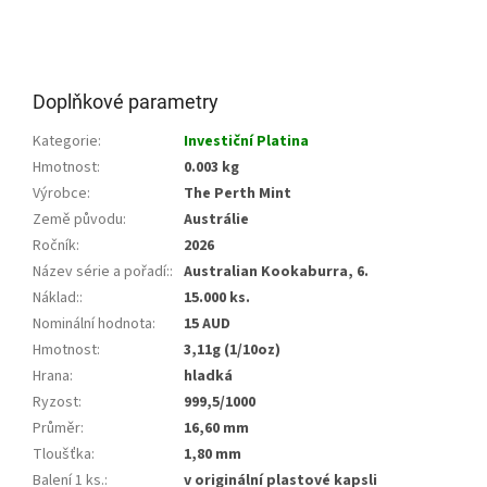
Doplňkové parametry
Kategorie
:
Investiční Platina
Hmotnost
:
0.003 kg
Výrobce
:
The Perth Mint
Země původu
:
Austrálie
Ročník
:
2026
Název série a pořadí:
:
Australian Kookaburra, 6.
Náklad:
:
15.000 ks.
Nominální hodnota
:
15 AUD
Hmotnost
:
3,11g (1/10oz)
Hrana
:
hladká
Ryzost
:
999,5/1000
Průměr
:
16,60 mm
Tloušťka
:
1,80 mm
Balení 1 ks.
:
v originální plastové kapsli