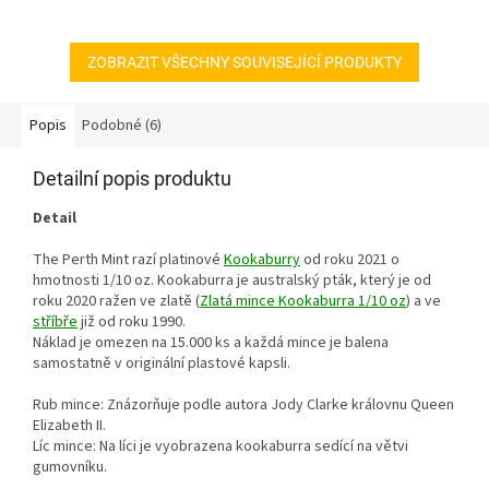
ZOBRAZIT VŠECHNY SOUVISEJÍCÍ PRODUKTY
Popis
Podobné (6)
Detailní popis produktu
Detail
The Perth Mint razí platinové
Kookaburry
od roku 2021 o
hmotnosti 1/10 oz. Kookaburra je australský pták, který je od
roku 2020 ražen ve zlatě (
Zlatá mince Kookaburra 1/10 oz
) a ve
stříbře
již od roku 1990.
Náklad je omezen na 15.000 ks a každá mince je balena
samostatně v originální plastové kapsli.
Rub mince: Znázorňuje podle autora Jody Clarke královnu Queen
Elizabeth II.
Líc mince: Na líci je vyobrazena kookaburra sedící na větvi
gumovníku.