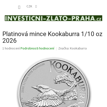
Přejít
NÁKUP
na
CZK
obsah
KOŠÍK
Platinová mince Kookaburra 1/10 oz
2026
Průměrné
1 hodnocení
Podrobnosti hodnocení
Značka:
Kookaburra
hodnocení
produktu
je
5,0
z
5
hvězdiček.