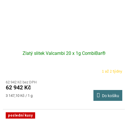
Zlatý slitek Valcambi 20 x 1g CombiBar®
1 až 2 týdny
Průměrné
hodnocení
produktu
62 942 Kč bez DPH
62 942 Kč
je
4,0
Měrná
3 147,10 Kč / 1 g
Do košíku
z
cena:
5
hvězdiček.
poslední kusy