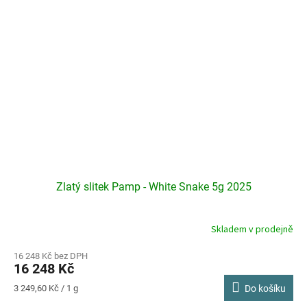
Zlatý slitek Pamp - White Snake 5g 2025
Skladem v prodejně
16 248 Kč bez DPH
16 248 Kč
Měrná
3 249,60 Kč / 1 g
Do košíku
cena: