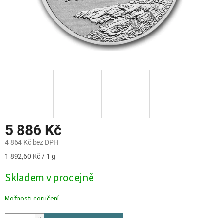
5 886 Kč
4 864 Kč bez DPH
Měrná
1 892,60 Kč / 1 g
cena:
Skladem v prodejně
Možnosti doručení