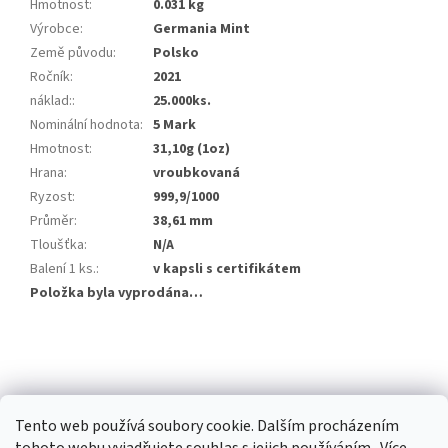
Hmotnost
:
0.031 kg
Výrobce
:
Germania Mint
Země původu
:
Polsko
Ročník
:
2021
náklad:
:
25.000ks.
Nominální hodnota
:
5 Mark
Hmotnost
:
31,10g (1oz)
Hrana
:
vroubkovaná
Ryzost
:
999,9/1000
Průměr
:
38,61 mm
Tloušťka
:
N/A
Balení 1 ks.
:
v kapsli s certifikátem
Položka byla vyprodána…
Z
á
p
a
Tento web používá soubory cookie. Dalším procházením
t