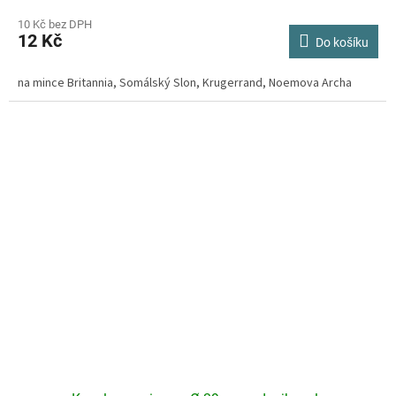
hodnocení
produktu
10 Kč bez DPH
12 Kč
je
Do košíku
4,2
z
na mince Britannia, Somálský Slon, Krugerrand, Noemova Archa
5
hvězdiček.