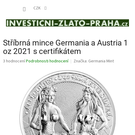
Přejít
NÁKUP
na
CZK
obsah
KOŠÍK
Stříbrná mince Germania a Austria 1
oz 2021 s certifikátem
Průměrné
3 hodnocení
Podrobnosti hodnocení
Značka:
Germania Mint
hodnocení
produktu
je
5,0
z
5
hvězdiček.