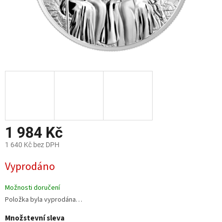
1 984 Kč
1 640 Kč bez DPH
Měrná
Vyprodáno
cena:
Možnosti doručení
Položka byla vyprodána…
Množstevní sleva