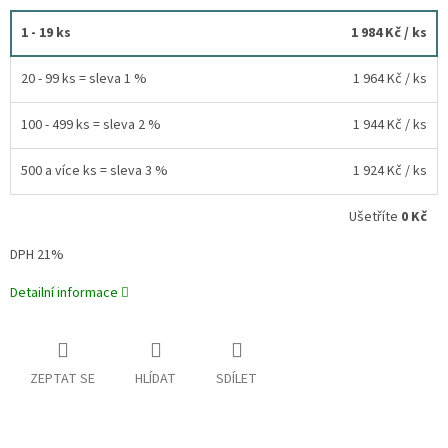
1 - 19 ks
1 984 Kč
/ ks
20 - 99 ks = sleva 1 %
1 964 Kč
/ ks
100 - 499 ks = sleva 2 %
1 944 Kč
/ ks
500 a více ks = sleva 3 %
1 924 Kč
/ ks
Ušetříte
0 Kč
DPH 21%
Detailní informace
ZEPTAT SE
HLÍDAT
SDÍLET