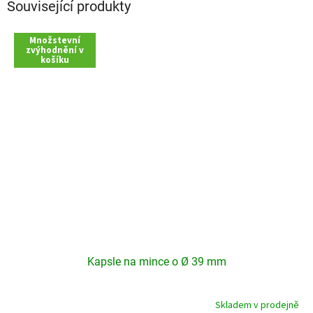
Související produkty
Množstevní
zvýhodnění v
košíku
Kapsle na mince o Ø 39 mm
Skladem v prodejně
Průměrné