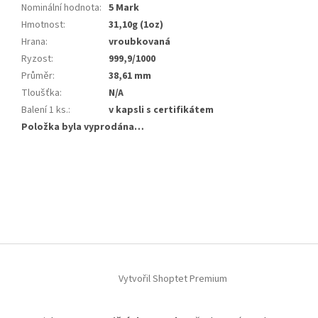
Nominální hodnota
:
5 Mark
Hmotnost
:
31,10g (1oz)
Hrana
:
vroubkovaná
Ryzost
:
999,9/1000
Průměr
:
38,61 mm
Tloušťka
:
N/A
Balení 1 ks.
:
v kapsli s certifikátem
Položka byla vyprodána…
Z
á
p
a
t
í
Vytvořil Shoptet Premium