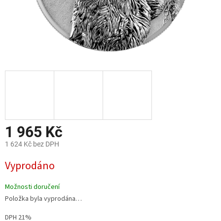
1 965 Kč
1 624 Kč bez DPH
Měrná
Vyprodáno
cena:
Možnosti doručení
Položka byla vyprodána…
DPH 21%