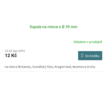
Kapsle na mince o Ø 39 mm
Skladem v prodejně
Průměrné
hodnocení
produktu
10 Kč bez DPH
12 Kč
je
Do košíku
4,2
z
na mince Britannia, Somálský Slon, Krugerrand, Noemova Archa
5
hvězdiček.