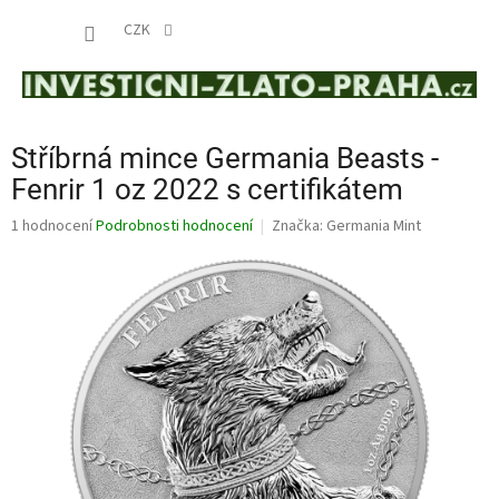
Přejít
NÁKUP
na
CZK
obsah
KOŠÍK
Stříbrná mince Germania Beasts -
Fenrir 1 oz 2022 s certifikátem
Průměrné
1 hodnocení
Podrobnosti hodnocení
Značka:
Germania Mint
hodnocení
produktu
je
5,0
z
5
hvězdiček.