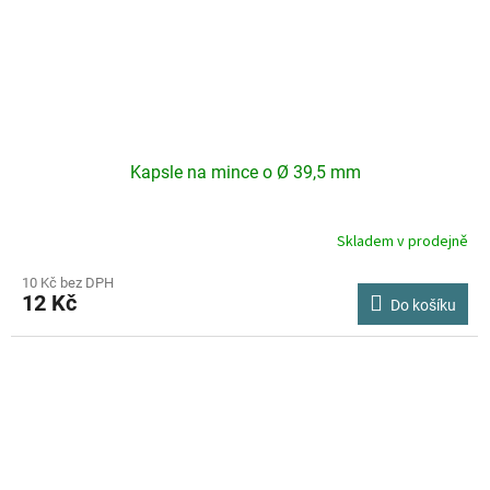
Kapsle na mince o Ø 39,5 mm
Skladem v prodejně
Průměrné
hodnocení
produktu
10 Kč bez DPH
12 Kč
je
Do košíku
2,7
z
5
hvězdiček.