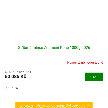
Stříbrná mince Znamení Koně 1000g 2026
Momentálně nedostupné
Průměrné
hodnocení
produktu
49 657 Kč bez DPH
60 085 Kč
je
DETAIL
5,0
z
DPH 21%
5
hvězdiček.
ZOBRAZIT VŠECHNY SOUVISEJÍCÍ PRODUKTY