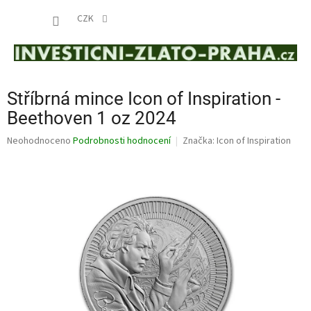
Přejít
NÁKUP
na
CZK
obsah
KOŠÍK
Stříbrná mince Icon of Inspiration -
Beethoven 1 oz 2024
Průměrné
Neohodnoceno
Podrobnosti hodnocení
Značka:
Icon of Inspiration
hodnocení
produktu
je
0,0
z
5
hvězdiček.