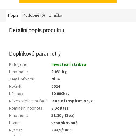
Popis
Podobné (6)
Značka
Detailní popis produktu
Doplňkové parametry
Kategorie
:
Investiční stříbro
Hmotnost
:
0.031 kg
Země původu
:
Niue
Ročník
:
2024
Náklad:
:
10.000ks.
Název série a pořadí:
:
Icon of Inspiration, 8.
Nominální hodnota
:
2 Dollars
Hmotnost
:
31,10g (1oz)
Hrana
:
vroubkovaná
Ryzost
:
999,9/1000