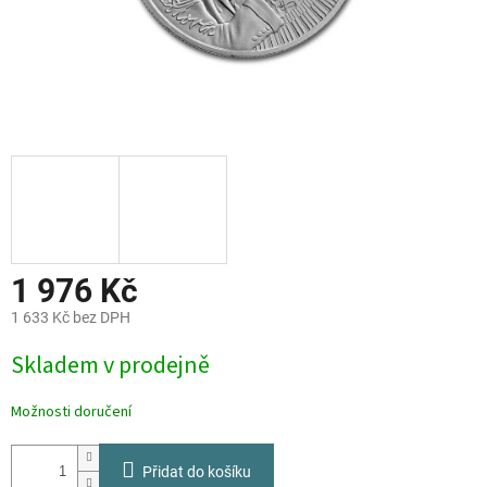
1 976 Kč
1 633 Kč bez DPH
Měrná
Skladem v prodejně
cena:
Možnosti doručení
Přidat do košíku