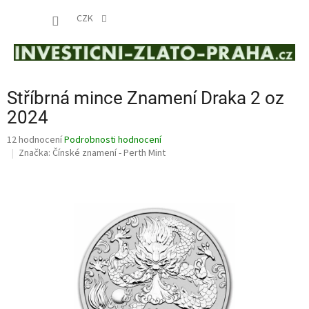
Přejít
NÁKUP
na
CZK
obsah
KOŠÍK
Stříbrná mince Znamení Draka 2 oz
2024
Průměrné
12 hodnocení
Podrobnosti hodnocení
hodnocení
Značka:
Čínské znamení - Perth Mint
produktu
je
4,8
z
5
hvězdiček.