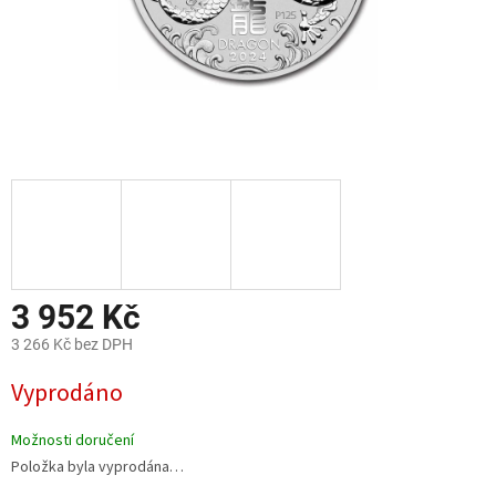
3 952 Kč
3 266 Kč bez DPH
Měrná
Vyprodáno
cena:
Možnosti doručení
Položka byla vyprodána…