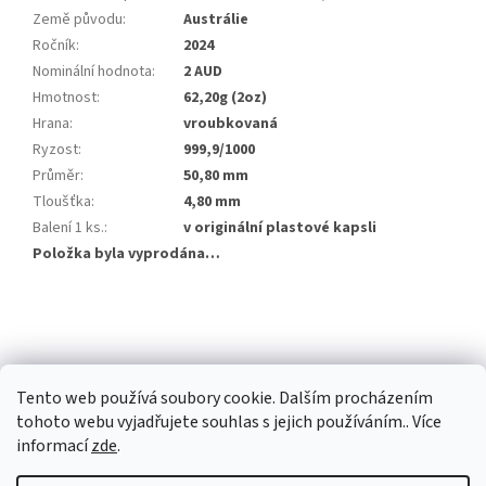
Země původu
:
Austrálie
Ročník
:
2024
Nominální hodnota
:
2 AUD
Hmotnost
:
62,20g (2oz)
Hrana
:
vroubkovaná
Ryzost
:
999,9/1000
Průměr
:
50,80 mm
Tloušťka
:
4,80 mm
Balení 1 ks.
:
v originální plastové kapsli
Položka byla vyprodána…
Z
á
p
a
Tento web používá soubory cookie. Dalším procházením
t
tohoto webu vyjadřujete souhlas s jejich používáním.. Více
í
informací
zde
.