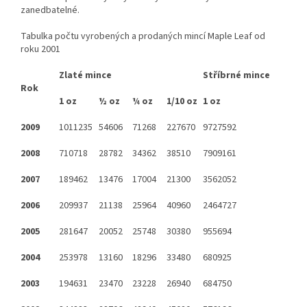
zanedbatelné.
Tabulka počtu vyrobených a prodaných mincí Maple Leaf od
roku 2001
Zlaté mince
Stříbrné mince
Rok
1 oz
½ oz
¼ oz
1/10 oz
1 oz
2009
1011235
54606
71268
227670
9727592
2008
710718
28782
34362
38510
7909161
2007
189462
13476
17004
21300
3562052
2006
209937
21138
25964
40960
2464727
2005
281647
20052
25748
30380
955694
2004
253978
13160
18296
33480
680925
2003
194631
23470
23228
26940
684750