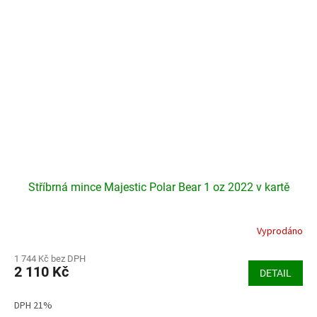
Stříbrná mince Majestic Polar Bear 1 oz 2022 v kartě
Vyprodáno
Průměrné
hodnocení
produktu
1 744 Kč bez DPH
2 110 Kč
je
DETAIL
4,5
z
DPH 21%
5