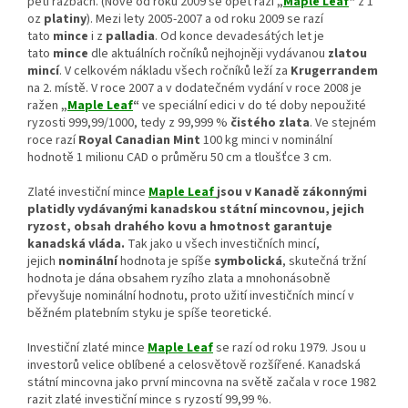
pěti ražbách. (Nově od roku 2009 se opět razí
„
Maple Leaf
“
z 1
oz
platiny
). Mezi lety 2005-2007 a od roku 2009 se razí
tato
mince
i z
palladia
. Od konce devadesátých let je
tato
mince
dle aktuálních ročníků nejhojněji vydávanou
zlatou
mincí
. V celkovém nákladu všech ročníků leží za
Krugerrandem
na 2. místě. V roce 2007 a v dodatečném vydání v roce 2008 je
ražen
„
Maple Leaf
“
ve speciální edici v do té doby nepoužité
ryzosti 999,99/1000, tedy z 99,999 %
čistého zlata
. Ve stejném
roce razí
Royal Canadian Mint
100 kg minci v nominální
hodnotě 1 milionu CAD o průměru 50 cm a tloušťce 3 cm.
Zlaté investiční mince
Maple Leaf
jsou v Kanadě zákonnými
platidly vydávanými kanadskou státní mincovnou, jejich
ryzost, obsah drahého kovu a hmotnost garantuje
kanadská vláda.
Tak jako u všech investičních mincí,
jejich
nominální
hodnota je spíše
symbolická
, skutečná tržní
hodnota je dána obsahem ryzího zlata a mnohonásobně
převyšuje nominální hodnotu, proto užití investičních mincí v
běžném platebním styku je spíše teoretické.
Investiční zlaté mince
Maple Leaf
se razí od roku 1979. Jsou u
investorů velice oblíbené a celosvětově rozšířené. Kanadská
státní mincovna jako první mincovna na světě začala v roce 1982
razit zlaté investiční mince s ryzostí 99,99 %.