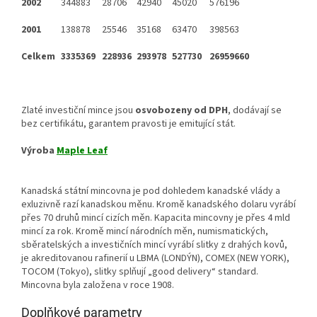
2002
344883
28706
42940
45020
576196
2001
138878
25546
35168
63470
398563
Celkem
3335369
228936
293978
527730
26959660
Zlaté investiční mince jsou
osvobozeny od DPH
, dodávají se
bez certifikátu, garantem pravosti je emitující stát.
Výroba
Maple Leaf
Kanadská státní mincovna je pod dohledem kanadské vlády a
exluzivně razí kanadskou měnu. Kromě kanadského dolaru vyrábí
přes 70 druhů mincí cizích měn. Kapacita mincovny je přes 4 mld
mincí za rok. Kromě mincí národních měn, numismatických,
sběratelských a investičních mincí vyrábí slitky z drahých kovů,
je akreditovanou rafinerií u LBMA (LONDÝN), COMEX (NEW YORK),
TOCOM (Tokyo), slitky splňují „good delivery“ standard.
Mincovna byla založena v roce 1908.
Doplňkové parametry