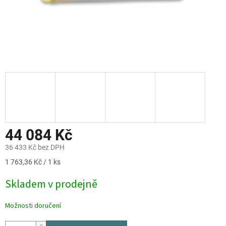
44 084 Kč
36 433 Kč bez DPH
Měrná
1 763,36 Kč / 1 ks
cena:
Skladem v prodejně
Možnosti doručení