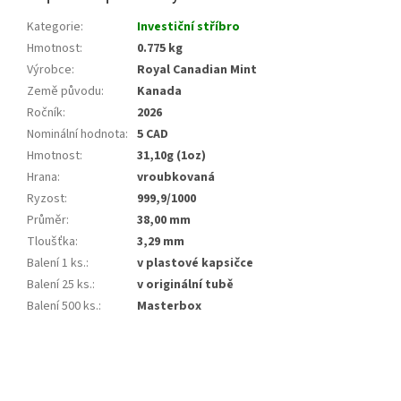
Kategorie
:
Investiční stříbro
Hmotnost
:
0.775 kg
Výrobce
:
Royal Canadian Mint
Země původu
:
Kanada
Ročník
:
2026
Nominální hodnota
:
5 CAD
Hmotnost
:
31,10g (1oz)
Hrana
:
vroubkovaná
Ryzost
:
999,9/1000
Průměr
:
38,00 mm
Tloušťka
:
3,29 mm
Balení 1 ks.
:
v plastové kapsičce
Balení 25 ks.
:
v originální tubě
Balení 500 ks.
:
Masterbox
Z
á
p