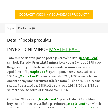
hvězdiček.
ZOBRAZIT VŠECHNY SOUVISEJÍCÍ PRODUKTY
Popis
Podobné (6)
Detailní popis produktu
INVESTIČNÍ MINCE
MAPLE LEAF
Tato
mince
dostala jméno podle javorového listu (
Maple Leaf
)
symbolu Kanady. První
zlatá mince
byla vydaná v roce 1979 a po
Krugerrandu je to druhá nejstarší moderní
mince
na světě.
Zpočátku měl
„
Maple Leaf
“
ryzost pouze 999/1000. Od roku
1982 je
„
Maple Leaf
“
ražen v ryzosti 999,9/1000 a zakládá tím
dnešní běžný standart
investičních mincí
. Téhož roku se začíná
razit 1/4 oz a 1/10 oz, 1986 1/2 oz a v roce 1993 1/20 oz. 1/15 oz
se razila pouze od roku 1994 do roku 1996.
Od roku 1988 se razí
„
Maple Leaf
“
i jako
stříbrná
1 oz. Mezi
lety 1988 až 1999 se vyráběla
platinová „
Maple Leaf
“
ve všech