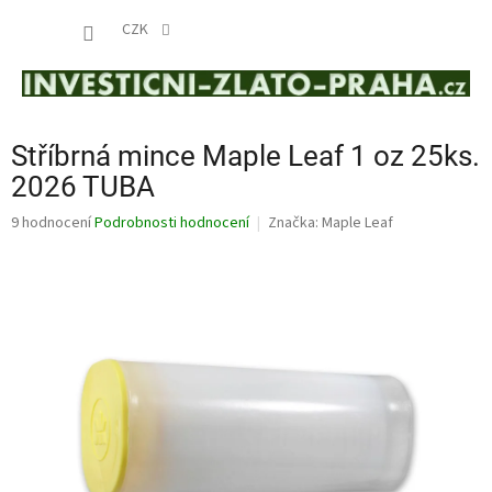
Přejít
NÁKUP
na
CZK
obsah
KOŠÍK
Stříbrná mince Maple Leaf 1 oz 25ks.
2026 TUBA
Průměrné
9 hodnocení
Podrobnosti hodnocení
Značka:
Maple Leaf
hodnocení
produktu
je
4,0
z
5
hvězdiček.