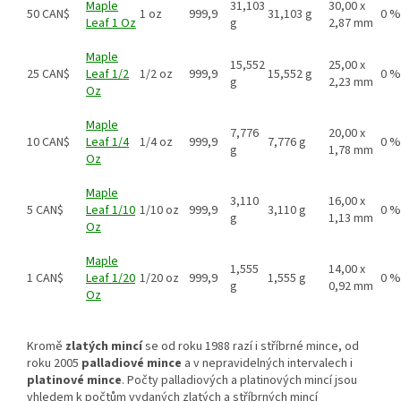
Maple
31,103
30,00 x
50 CAN$
1 oz
999,9
31,103 g
0 %
Leaf 1 Oz
g
2,87 mm
Maple
15,552
25,00 x
25 CAN$
Leaf 1/2
1/2 oz
999,9
15,552 g
0 %
g
2,23 mm
Oz
Maple
7,776
20,00 x
10 CAN$
Leaf 1/4
1/4 oz
999,9
7,776 g
0 %
g
1,78 mm
Oz
Maple
3,110
16,00 x
5 CAN$
Leaf 1/10
1/10 oz
999,9
3,110 g
0 %
g
1,13 mm
Oz
Maple
1,555
14,00 x
1 CAN$
Leaf 1/20
1/20 oz
999,9
1,555 g
0 %
g
0,92 mm
Oz
Kromě
zlatých mincí
se od roku 1988 razí i stříbrné mince, od
roku 2005
palladiové mince
a v nepravidelných intervalech i
platinové mince
. Počty palladiových a platinových mincí jsou
vhledem k počtům vydaných zlatých a stříbrných mincí