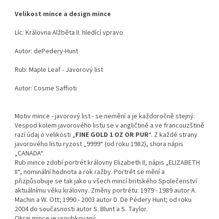
Velikost mince a design mince
Líc: Královna Alžběta II. hledící vpravo
Autor: dePedery-Hunt
Rub: Maple Leaf - Javorový list
Autor: Cosme Saffioti
Motiv mince - javorový list - se nemění a je každoročně stejný.
Vespod kolem javorového listu se v angličtině a ve francouzštině
razí údaj o velikosti „
FINE GOLD 1 OZ OR PUR
“. Z každé strany
javorového listu ryzost „9999“ (od roku 1982), shora nápis
„CANADA“.
Rub mince zdobí portrét královny Elizabeth II, nápis „ELIZABETH
II“, nominální hodnota a rok ražby. Portrét se mění a
přizpůsobuje se tak jako u všech mincí britského Společenství
aktuálnímu věku královny. Změny portrétu: 1979 - 1989 autor A.
Machin a W. Ott; 1990 - 2003 autor D. De Pédery Hunt; od roku
2004 do současnosti autor S. Blunt a S. Taylor.
Okraj mince je vroubkovaný.