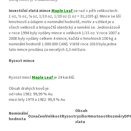
Investiční zlatá mince
Maple Leaf
se razí v pěti velikostech:
1 oz, ½ oz, ¼ oz, 1/10 oz, 1/20 oz (1 oz = 31,1035 g). Mince se liší
hmotností a údajem o nominální hodnotě, motiv a vzhled je u
všech velikostí a letopočtů identický a nemění se. Jednorázově
v roce 1994 byly vydány mince o velikosti 1/15 oz. V roce 2007 a
2008 byly vydány celkem 4 mince, každá o hmotnosti 100 kg a
nominální hodnotě 1.000.000 CAN$. V létě roce 2010 byla jedna
tato mince prodána za necelých 3,3 mil Euro.
Ryzost mince
Ryzost mincí
Maple Leaf
je 24 karátů.
Obsah drahých kovů je:
od roku 1982: 99,99 % Au.
mezi lety 1979 a 1982: 99,9 % Au.
Obsah
Nominální
Označení
Velikost
Ryzost
ryzího
Hmotnost
Rozměry
DP
hodnota
zlata