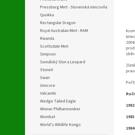
Pressburg Mint - Slovenská mincovňa
Quokka
Rectangular Dragon
Royal Australian Mint - RAM
Kromě
letec
Rwanda
2004
Scottsdale Mint
prod
sběr
Simpson
Somálský Slon a Leopard
Zlaté
StoneX
pravo
Swan
Počt
Umicore
Valcambi
Ročn
Wedge Tailed Eagle
1982
Wiener Philharmoniker
1983
Wombat
World’s Wildlife Kongo
1984