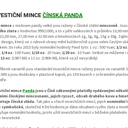
VESTIČNÍ MINCE
ČÍNSKÁ PANDA
mince
s motivem pandy velké jsou raženy v Čínské státní
mincovně
. Jsou
ího zlata
s hodnotou 999/1000, a to v pěti velikostech o průměru 10,00 mm
22,00 mm, 27,00 mm a 32.00 mm a hmotnostech 1g, 3g, 8g, 15g a 30g. Zajíma
ch design, který se z rubové strany mění každoročně a jsou velmi častým s
kem. Do roku 2015 byly nominální hodnoty Pand tyto: 1 oz.: 500 Yuan;
1/2 oz
;
1/4 oz
.: 100 Yuan;
1/10 oz
.: 20 Yuan;
1/20 oz
.: 10 Yuan. Setkat se můžeme i
12 oz
. (1987-88) a 12 oz. (1986-90), které se již nevyrábějí.
říbrné variantě jsou standardní investiční mince raženy pouze ve variantě 3
1000 a jsou dodávány v plastové kapsli, po 15ti kusech v ochranném plast
dře.
stiční mince
Panda
jsou v Číně zákonnými platidly vydávanými někol
ními čínskými mincovnami, jejich ryzost, obsah drahého kovu a hmo
ntuje čínská vláda.
Tak jako u všech investičních mincí, jejich
nominální
h
e
symbolická
, skutečná tržní hodnota je dána obsahem ryzího zlata a mn
yšuje nominální hodnotu, proto užití investičních mincí v běžném platebním 
e teoretické.