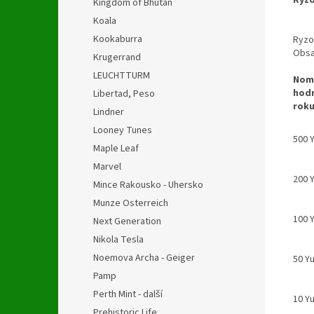
Kingdom of Bhutan
Koala
Kookaburra
Ryzo
Obsa
Krugerrand
LEUCHTTURM
Nomi
hod
Libertad, Peso
roku
Lindner
Looney Tunes
500 
Maple Leaf
Marvel
200 
Mince Rakousko - Uhersko
Munze Osterreich
100 
Next Generation
Nikola Tesla
Noemova Archa - Geiger
50 Y
Pamp
Perth Mint - další
10 Y
Prehistoric Life