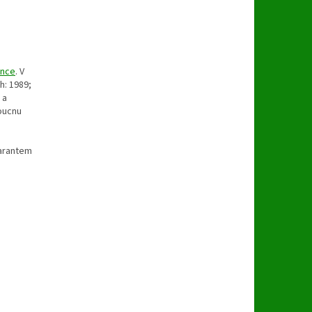
ince
. V
h: 1989;
 a
doucnu
garantem