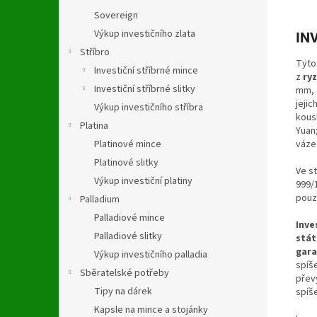
Sovereign
Výkup investičního zlata
IN
Stříbro
Tyto
Investiční stříbrné mince
z
ryz
Investiční stříbrné slitky
mm, 
jeji
Výkup investičního stříbra
kous
Platina
Yuan
váze
Platinové mince
Platinové slitky
Ve st
Výkup investiční platiny
999/
pouz
Palladium
Palladiové mince
Inve
Palladiové slitky
stát
gara
Výkup investičního palladia
spíš
Sběratelské potřeby
přev
Tipy na dárek
spíš
Kapsle na mince a stojánky