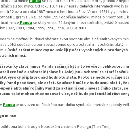
tiční zlatá mince
Panda
se razí od roku 1982 a stala se brzy jednou z nejob
tičních zlatou mincí. Od roku 1984 se v nepravidelných intervalech vydávají
nosti 12 oz a od roku 1987 mince o hmotnosti 5 oz. V roce 1991 byly emito
otnosti 1 gram a 5 kg. Od roku 1997 doplňuje nabídku mince o hmotnosti 1 k
tiční mince
Panda
se staly velice žádanými i mezi sběrateli, zvláště násled
ky: 1982, 1983, 1984, 1995, 1996, 1998, 2000 a 2003.
ledem na možnou budoucí sběratelskou hodnotu aktuálně emitovaných minc
tat s větší současnou pořizovací cenou oproti ostatním investičním zlatým
ím.
Čínské státní mincovny neuvádějí počet vyrobených a prodaných
stičních mincí.
ší ročníky zlaté mince Panda začínají být a to ve všech velikostech m
ateli ceněné a sběratelé (hlavně z Asie) jsou ochotní za starší roční
atit vysoký příplatek nad hodnotu zlata. Proto se nedoporučuje sta
íky Pand prodávat, ale držet. Současně může v budoucnu platit, že
upené aktuální ročníky Pand za aktuální cenu investičního zlata, se
ucnu také mohou zhodnocovat více, než bude potenciální růst ceny
ev
Panda
je odvozen od čínského národního symbolu - medvídka pandy vel
gn mince
 Modlitebna boha úrody v Nebeském chrámu v Pekingu (Tien Tien)