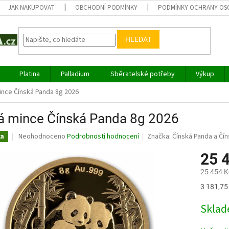
JAK NAKUPOVAT
OBCHODNÍ PODMÍNKY
PODMÍNKY OCHRANY OS
HLEDAT
Platina
Palladium
Sběratelské potřeby
Výkup
ince Čínská Panda 8g 2026
á mince Čínská Panda 8g 2026
Průměrné
Neohodnoceno
Podrobnosti hodnocení
Značka:
Čínská Panda a Čín
ka
hodnocení
produktu
25 
je
25 454 K
0,0
z
Měrná
3 181,75 
5
cena:
hvězdiček.
Sklad