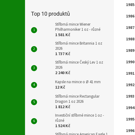
1985
Top 10 produktů
1986
Stříbrná mince Wiener
1987
Philharmoniker 1 oz - různé
1 581 Kč
1988
Stříbrná mince Britannia 1 oz
2026
1989
1 737 Kč
1990
Stříbrná mince Český Lev 1 oz
2026
2 240 Kč
1991
Kapsle na mince o Ø 41 mm
1992
12 Kč
1993
Stříbrná mince Rectangular
Dragon 1 oz 2026
1 812 Kč
1994
Investiční stříbrné mince 1 oz -
1995
různé
1 524 Kč
1996
Stříbrná mince American Eagle 1