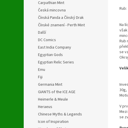
Carpathian Mint
Rub:
Česká mincovna
Čínská Panda a Čínský Drak
Na l
Čínské znamení - Perth Mint
však 
Další
minc
DC Comics
Rub 
přek
East India Company
se v
Egyptian Gods
Okra
Egyptian Relic Series
Veli
Emu
Fiji
Inves
Germania Mint
30g, 
GIANTS of the ICE AGE
Moti
Heimerle & Meule
V pr
Heraeus
Mezi 
Chinese Myths & Legends
se zv
Icon of Inspiration
Ryzo