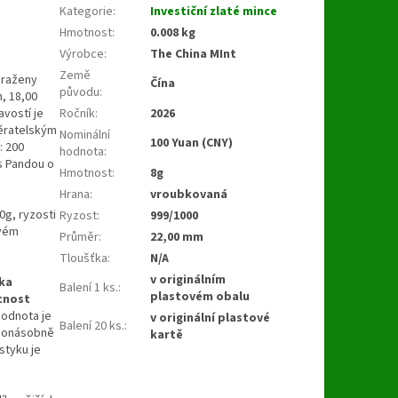
Kategorie
:
Investiční zlaté mince
Hmotnost
:
0.008 kg
Výrobce
:
The China MInt
Země
 raženy
Čína
původu
:
, 18,00
Ročník
:
2026
vostí je
běratelským
Nominální
100 Yuan (CNY)
.: 200
hodnota
:
 s Pandou o
Hmotnost
:
8g
Hrana
:
vroubkovaná
0g, ryzosti
Ryzost
:
999/1000
ovém
Průměr
:
22,00 mm
Tloušťka
:
N/A
v originálním
ika
Balení 1 ks.
:
plastovém obalu
tnost
odnota je
v originální plastové
Balení 20 ks.
:
ohonásobně
kartě
styku je