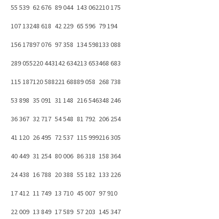
55 539
62 676
89 044
143 062
210 175
107 132
48 618
42 229
65 596
79 194
156 178
97 076
97 358
134 598
133 088
289 055
220 443
142 634
213 653
468 683
115 187
120 588
221 688
89 058
268 738
53 898
35 091
31 148
216 546
348 246
36 367
32 717
54 548
81 792
206 254
41 120
26 495
72 537
115 999
216 305
40 449
31 254
80 006
86 318
158 364
24 438
16 788
20 388
55 182
133 226
17 412
11 749
13 710
45 007
97 910
22 009
13 849
17 589
57 203
145 347