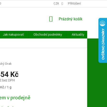
OBNÍCH ÚDAJŮ
CZK
Přihlášení
NÁKUPNÍ
Prázdný košík
KOŠÍK
Jak nakupovat
Obchodní podmínky
Aktuality
Kontakt
ský Drak
454 Kč
č bez DPH
Kč / 1 g
em v prodejně