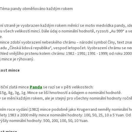
 Téma pandy obměňováno každým rokem
ícní straně je vyobrazen každým rokem měnící se motiv medvídka pandy, id
u všech velikostí mincí. Dále údaj o nominální hodnotě, ryzosti „Au 999“ a ve
e.
mince zdobí vyobrazení nebeského chrámu – národní symbol Číny, text znam
ladu „Čínská lidová republika“, vespod letopočet. Vyobrazení chrámu se n
zhled vnějšího prstenu kolem chrámu: 1982 - 1991; 1991 - 1999; od roku 2000
j mince je rýhovaný.
kost mince
tiční zlatá mince
Panda
se razí se v pěti velikostech:
15g, 8g, 3g, 1g. Mince se liší hmotností a údajem o nominální hodnotě.
v se mění každým rokem, ale je stejný pro všechny nominální hodnoty roční
vním roce vydání (1982) mince podobně jako Krugerrand neměly nominální h
lety 1983 a 2000 měly mince nominální hodnoty: 100, 50, 25, 10 a 5 Yuan. Od
ýšily nominální hodnoty: 500, 200, 100, 50, 10 Yuan.
st mince