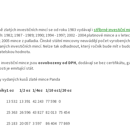
 zlatých investičních mincí se od roku 1983 vydávají i
stříbrné investiční m
h: 1982; 1987 - 1989; 1990; 1994 - 1997; 2002 - 2004 platinové mince a v letec
; 2005 mince z palladia. Čínské státní mincovny neuvádějí počet vyrobených
aných investičních mincí. Nelze tak odhadnout, který ročník bude mít v bu
atelskou hodnotu.
 investiční mince jsou
osvobozeny od DPH
, dodávají se bez certifikátu, 
sti je emitující stát.
y vydaných kusů zlaté mince Panda
íky
1 oz
1/2 oz
1/4oz
1/10 oz
1/20 oz
13 532
13 391
42 243
77 598
0
25 363
26 596
43 827
82 013
75 454
25 183
20 057
3 597
86 404
77 869