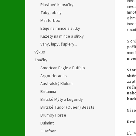
Inves
Plastové kapsičky
inves
hmot
Tuby, obaly
o hm
Masterbox
inves
Etuje na mince a slitky
roční
Kazety na mince a slitky
S oh
Váhy, lupy, šuplery...
počí
Výkup
minc
inve
Značky
American Eagle a Buffalo
Star
sběr
Argor Heraeus
zapl
Australský Klokan
ročn
Britannia
nako
budo
Britské Mýty a Legendy
Britské Tudor (Queen) Beasts
Náz
Brumby Horse
Desi
Bulmint
C.Hafner
Líc: