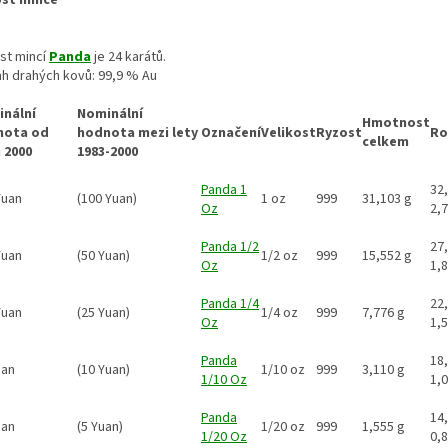
st mincí
Panda
je 24 karátů.
h drahých kovů: 99,9 % Au
nální
Nominální
Hmotnost
nota od
hodnota mezi lety
Označení
Velikost
Ryzost
Ro
celkem
 2000
1983-2000
Panda 1
32,
Yuan
(100 Yuan)
1 oz
999
31,103 g
Oz
2,
Panda 1/2
27,
Yuan
(50 Yuan)
1/2 oz
999
15,552 g
Oz
1,
Panda 1/4
22,
Yuan
(25 Yuan)
1/4 oz
999
7,776 g
Oz
1,
Panda
18,
uan
(10 Yuan)
1/10 oz
999
3,110 g
1/10 Oz
1,
Panda
14,
uan
(5 Yuan)
1/20 oz
999
1,555 g
1/20 Oz
0,