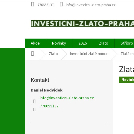
Přejít
776655137
info@investicni-zlato-praha.cz
na
obsah
Akce
Novinky
2026
Zlato
Stříbro
Domů
Zlato
Investiční zlaté mince
Zlatá m
P
Zlat
o
s
Kontakt
Novin
t
r
Daniel Nedvídek
a
info
@
investicni-zlato-praha.cz
n
776655137
n
í
p
a
Přeskočit