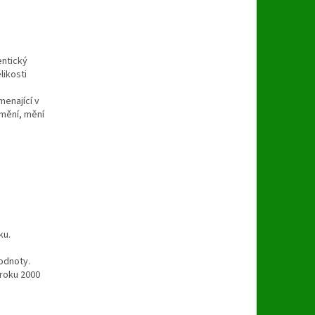
entický
likosti
enající v
emění, mění
ku.
odnoty.
 roku 2000