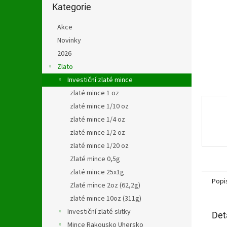
n
kategorie
Kategorie
e
l
Akce
Novinky
2026
Zlato
Investiční zlaté mince
zlaté mince 1 oz
zlaté mince 1/10 oz
zlaté mince 1/4 oz
zlaté mince 1/2 oz
zlaté mince 1/20 oz
Zlaté mince 0,5g
zlaté mince 25x1g
Popi
Zlaté mince 2oz (62,2g)
zlaté mince 10oz (311g)
Investiční zlaté slitky
Det
Mince Rakousko Uhersko