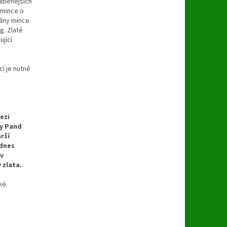
líbenějších
 mince o
vány mince
g. Zlaté
ující
í je nutné
ezi
ky Pand
rší
 dnes
 v
 zlata.
ké.