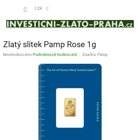
Přejít
NÁKUP
na
CZK
obsah
KOŠÍK
Zlatý slitek Pamp Rose 1g
Průměrné
Neohodnoceno
Podrobnosti hodnocení
Značka:
Pamp
hodnocení
produktu
je
0,0
z
5
hvězdiček.