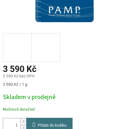
3 590 Kč
3 590 Kč bez DPH
Měrná
3 590 Kč / 1 g
cena:
Skladem v prodejně
Možnosti doručení
Přidat do košíku