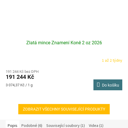
Zlatá mince Znamení Koně 2 oz 2026
1 až 2 týdny
191 244 Kč bez DPH
191 244 Kč
Měrná
3 074,37 Kč / 1 g
Do košíku
cena:
ZOBRAZIT VŠECHNY SOUVISEJÍCÍ PRODUKTY
Popis
Podobné (6)
Související soubory (1)
Videa (1)