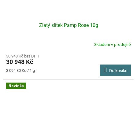
Zlatý slitek Pamp Rose 10g
Skladem v prodejně
30 948 Kč bez DPH
30 948 Kč
Měrná
3 094,80 Kč / 1 g
Do košíku
cena:
Novinka