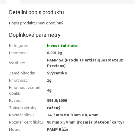
Detailní popis produktu
Popis produktu není dostupný
Doplňkové parametry
Kategorie
:
Investiční zlato
Hmotnost
:
0.001 kg
PAMP SA (Produits Artistiques Metaux
Výrobce
:
Precieux)
Země původu
:
Švýcarsko
Hmotnost
:
1g
Hmotnost včetně
4g
obalu
:
Ryzost
:
999,9/1000
Způsob výroby
:
ražený
Rozměr slitku
:
14,7 mm x 8,9 mm x 0,4 mm
Rozměr certifikátu
:
86 mm x 54 mm (rozměr platební karty)
Motiv
:
PAMP Růže