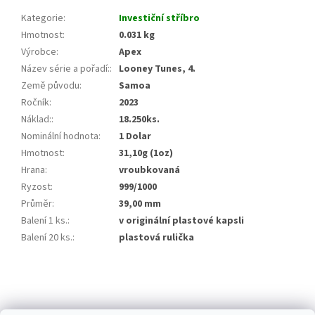
Kategorie
:
Investiční stříbro
Hmotnost
:
0.031 kg
Výrobce
:
Apex
Název série a pořadí:
:
Looney Tunes, 4.
Země původu
:
Samoa
Ročník
:
2023
Náklad:
:
18.250ks.
Nominální hodnota
:
1 Dolar
Hmotnost
:
31,10g (1oz)
Hrana
:
vroubkovaná
Ryzost
:
999/1000
Průměr
:
39,00 mm
Balení 1 ks.
:
v originální plastové kapsli
Balení 20 ks.
:
plastová rulička
Z
á
p