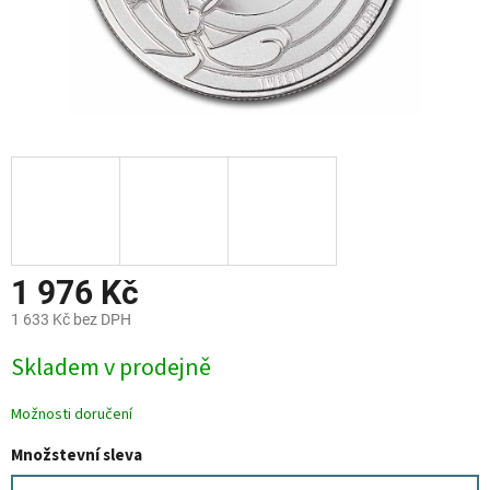
1 976 Kč
1 633 Kč bez DPH
Měrná
Skladem v prodejně
cena:
Možnosti doručení
Množstevní sleva