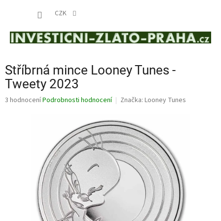
Přejít
NÁKUP
na
CZK
obsah
KOŠÍK
Stříbrná mince Looney Tunes -
Tweety 2023
Průměrné
3 hodnocení
Podrobnosti hodnocení
Značka:
Looney Tunes
hodnocení
produktu
je
5,0
z
5
hvězdiček.