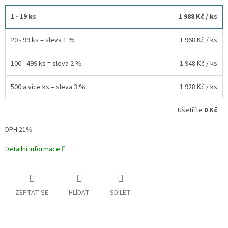
1 - 19 ks
1 988 Kč
/ ks
20 - 99 ks = sleva 1 %
1 968 Kč
/ ks
100 - 499 ks = sleva 2 %
1 948 Kč
/ ks
500 a více ks = sleva 3 %
1 928 Kč
/ ks
Ušetříte
0 Kč
DPH 21%
Detailní informace
ZEPTAT SE
HLÍDAT
SDÍLET