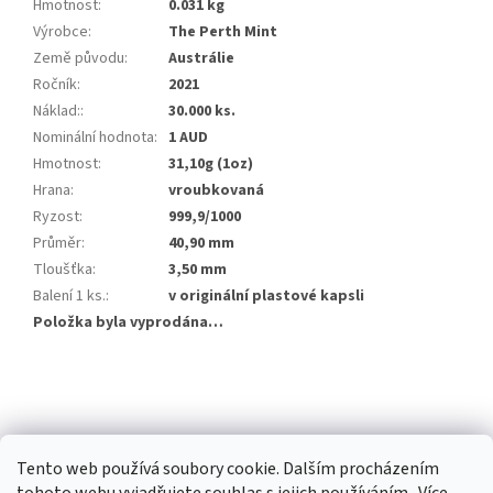
Hmotnost
:
0.031 kg
Výrobce
:
The Perth Mint
Země původu
:
Austrálie
Ročník
:
2021
Náklad:
:
30.000 ks.
Nominální hodnota
:
1 AUD
Hmotnost
:
31,10g (1oz)
Hrana
:
vroubkovaná
Ryzost
:
999,9/1000
Průměr
:
40,90 mm
Tloušťka
:
3,50 mm
Balení 1 ks.
:
v originální plastové kapsli
Položka byla vyprodána…
Z
á
p
a
Tento web používá soubory cookie. Dalším procházením
t