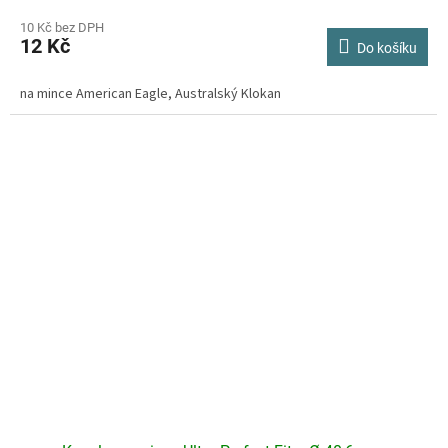
hodnocení
produktu
10 Kč bez DPH
12 Kč
je
Do košíku
4,3
z
na mince American Eagle, Australský Klokan
5
hvězdiček.