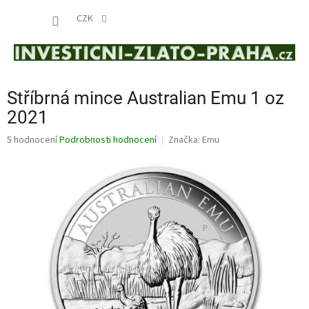
Přejít
NÁKUP
na
CZK
obsah
KOŠÍK
Stříbrná mince Australian Emu 1 oz
2021
Průměrné
5 hodnocení
Podrobnosti hodnocení
Značka:
Emu
hodnocení
produktu
je
4,6
z
5
hvězdiček.