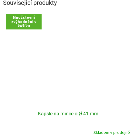
Související produkty
Množstevní
zvýhodnění v
košíku
Kapsle na mince o Ø 41 mm
Skladem v prodejně
Průměrné