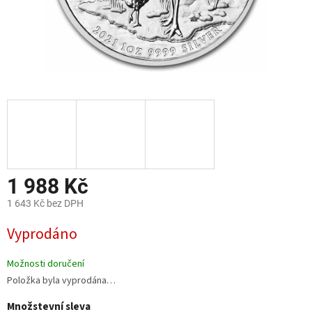
1 988 Kč
1 643 Kč bez DPH
Měrná
Vyprodáno
cena:
Možnosti doručení
Položka byla vyprodána…
Množstevní sleva