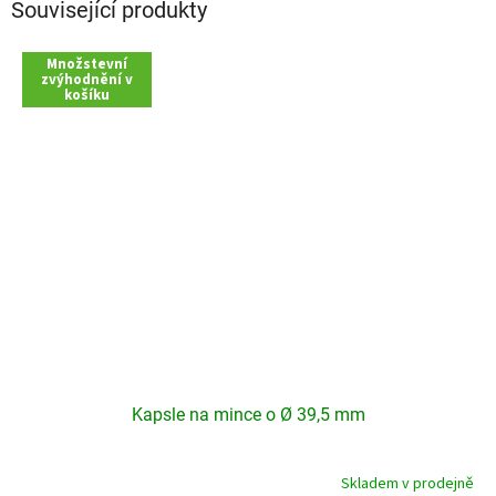
Související produkty
Množstevní
zvýhodnění v
košíku
Kapsle na mince o Ø 39,5 mm
Skladem v prodejně
Průměrné