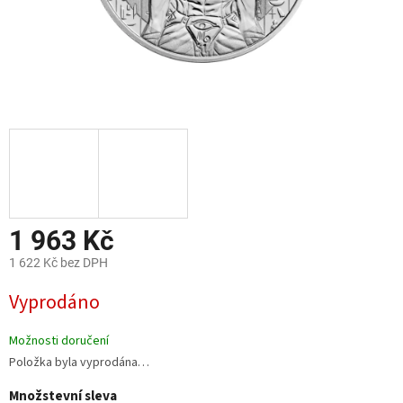
1 963 Kč
1 622 Kč bez DPH
Měrná
Vyprodáno
cena:
Možnosti doručení
Položka byla vyprodána…
Množstevní sleva