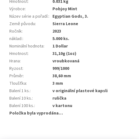
Hmotnost
:
0.031 kg
Výrobce
:
Pobjoy Mint
Název série a pořadí:
:
Egyptian Gods, 3.
Země původu
:
Sierra Leone
Ročník
:
2023
náklad:
:
5.000 ks.
Nominální hodnota
:
1 Dollar
Hmotnost
:
31,10g (1oz)
Hrana
:
vroubkovaná
Ryzost
:
999/1000
Průměr
:
38,60 mm
Tloušťka
:
3 mm
Balení 1 ks.
:
v originální plastové kapsli
Balení 10 ks.
:
rulička
Balení 100 ks.
:
v kartonu
Položka byla vyprodána…
Z
á