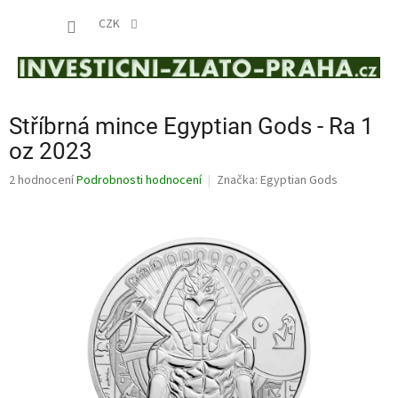
Přejít
NÁKUP
na
CZK
obsah
KOŠÍK
Stříbrná mince Egyptian Gods - Ra 1
oz 2023
Průměrné
2 hodnocení
Podrobnosti hodnocení
Značka:
Egyptian Gods
hodnocení
produktu
je
5,0
z
5
hvězdiček.