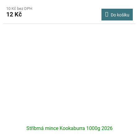
hodnocení
produktu
10 Kč bez DPH
12 Kč
je
Do košíku
2,7
z
5
hvězdiček.
Stříbrná mince Kookaburra 1000g 2026