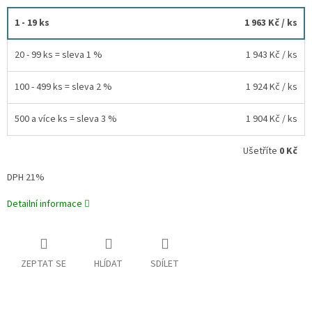
1 - 19 ks
1 963 Kč
/ ks
20 - 99 ks = sleva 1 %
1 943 Kč
/ ks
100 - 499 ks = sleva 2 %
1 924 Kč
/ ks
500 a více ks = sleva 3 %
1 904 Kč
/ ks
Ušetříte
0 Kč
DPH 21%
Detailní informace
ZEPTAT SE
HLÍDAT
SDÍLET