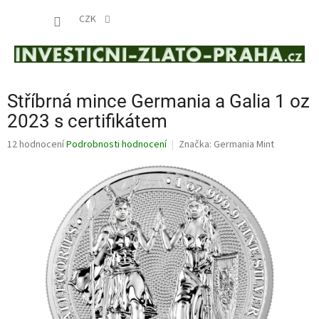
Přejít
NÁKUP
na
CZK
obsah
KOŠÍK
Stříbrná mince Germania a Galia 1 oz
2023 s certifikátem
Průměrné
12 hodnocení
Podrobnosti hodnocení
Značka:
Germania Mint
hodnocení
produktu
je
4,8
z
5
hvězdiček.