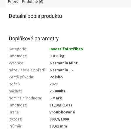
Popis
Podobné (6)
Detailní popis produktu
Doplňkové parametry
Kategorie
:
Investiční stříbro
Hmotnost
:
0.031 kg
Výrobce
:
Germania Mint
Název série a pořadí:
:
Germania, 5.
Země původu
:
Polsko
Ročník
:
2023
náklad:
:
25.000ks.
Nominální hodnota
:
5 Mark
Hmotnost
:
31,10g (1oz)
Hrana
:
vroubkovaná
Ryzost
:
999,9/1000
Průměr
:
38,61 mm