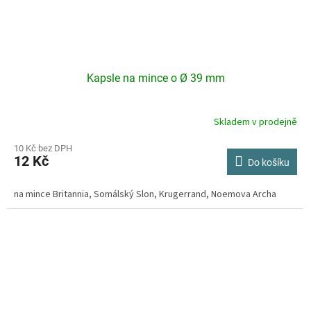
Kapsle na mince o Ø 39 mm
Skladem v prodejně
Průměrné
hodnocení
produktu
10 Kč bez DPH
12 Kč
je
Do košíku
4,2
z
na mince Britannia, Somálský Slon, Krugerrand, Noemova Archa
5
hvězdiček.