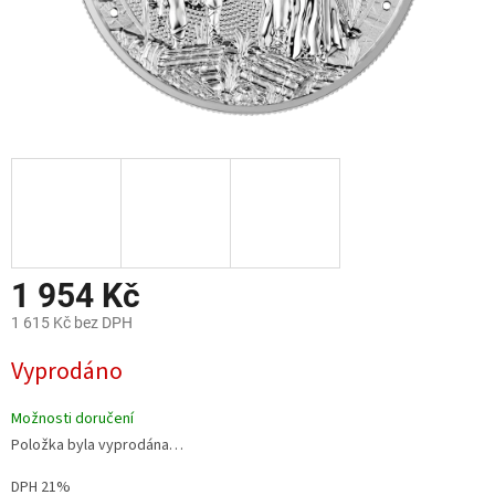
1 954 Kč
1 615 Kč bez DPH
Měrná
Vyprodáno
cena:
Možnosti doručení
Položka byla vyprodána…
DPH 21%