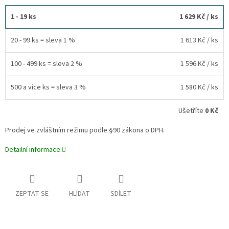
1 - 19 ks
1 629 Kč
/ ks
20 - 99 ks = sleva 1 %
1 613 Kč
/ ks
100 - 499 ks = sleva 2 %
1 596 Kč
/ ks
500 a více ks = sleva 3 %
1 580 Kč
/ ks
Ušetříte
0 Kč
Prodej ve zvláštním režimu podle §90 zákona o DPH.
Detailní informace
ZEPTAT SE
HLÍDAT
SDÍLET