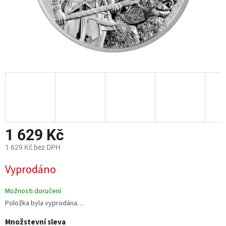
1 629 Kč
1 629 Kč bez DPH
Měrná
Vyprodáno
cena:
Možnosti doručení
Položka byla vyprodána…
Množstevní sleva