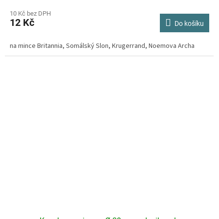
hodnocení
produktu
10 Kč bez DPH
12 Kč
je
Do košíku
4,2
z
na mince Britannia, Somálský Slon, Krugerrand, Noemova Archa
5
hvězdiček.