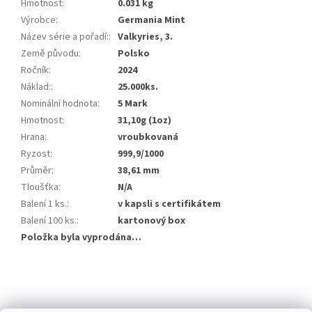
Hmotnost
:
0.031 kg
Výrobce
:
Germania Mint
Název série a pořadí:
:
Valkyries, 3.
Země původu
:
Polsko
Ročník
:
2024
Náklad:
:
25.000ks.
Nominální hodnota
:
5 Mark
Hmotnost
:
31,10g (1oz)
Hrana
:
vroubkovaná
Ryzost
:
999,9/1000
Průměr
:
38,61 mm
Tloušťka
:
N/A
Balení 1 ks.
:
v kapsli s certifikátem
Balení 100 ks.
:
kartonový box
Položka byla vyprodána…
Z
á
p