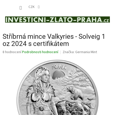
Přejít
NÁKUP
na
CZK
obsah
KOŠÍK
Stříbrná mince Valkyries - Solveig 1
oz 2024 s certifikátem
Průměrné
8 hodnocení
Podrobnosti hodnocení
Značka:
Germania Mint
hodnocení
produktu
je
4,5
z
5
hvězdiček.