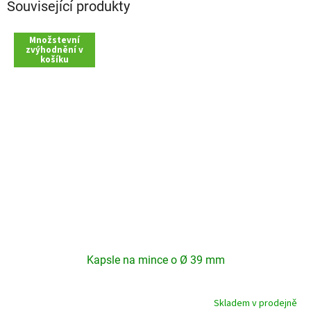
Související produkty
Množstevní
zvýhodnění v
košíku
Kapsle na mince o Ø 39 mm
Skladem v prodejně
Průměrné