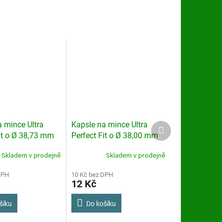
 mince Ultra
Kapsle na mince Ultra
Další
produkt
it o Ø 38,73 mm
Perfect Fit o Ø 38,00 mm
Skladem v prodejně
Skladem v prodejně
DPH
10 Kč bez DPH
12 Kč
šíku
Do košíku