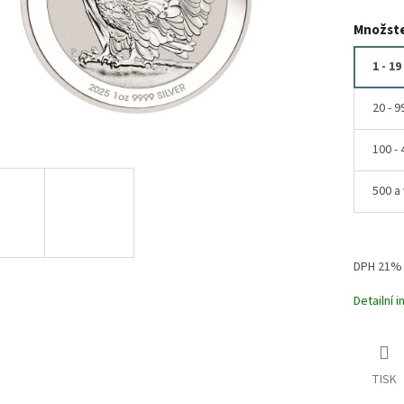
Množste
1 - 19
20 - 9
100 - 
500 a 
DPH 21%
Detailní 
TISK