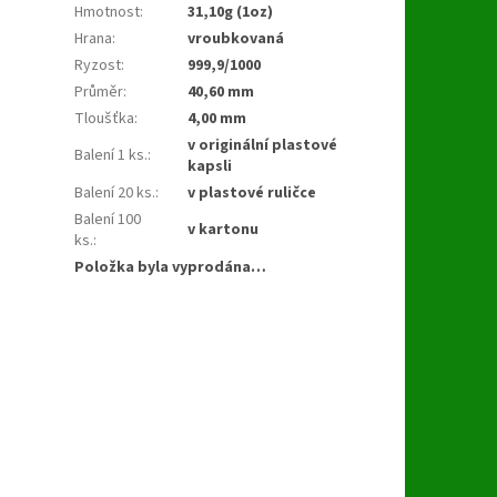
Hmotnost
:
31,10g (1oz)
Hrana
:
vroubkovaná
Ryzost
:
999,9/1000
Průměr
:
40,60 mm
Tloušťka
:
4,00 mm
v originální plastové
Balení 1 ks.
:
kapsli
Balení 20 ks.
:
v plastové ruličce
Balení 100
v kartonu
ks.
:
Položka byla vyprodána…