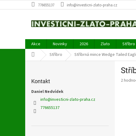
Přejít
776655137
info@investicni-zlato-praha.cz
na
obsah
Akce
Novinky
2026
Zlato
Stříbro
Domů
Stříbro
Stříbrná mince Wedge Tailed Eagl
P
Stří
o
s
Průměr
2 hodno
Kontakt
t
hodnoce
r
Daniel Nedvídek
produkt
a
je
info
@
investicni-zlato-praha.cz
5,0
n
776655137
z
n
5
í
hvězdič
p
a
Přeskočit