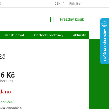
OBNÍCH ÚDAJŮ
CZK
Přihlášení
NÁKUPNÍ
Prázdný košík
KOŠÍK
Jak nakupovat
Obchodní podmínky
Aktuality
Kontakt
25
06 Kč
 bez DPH
dáno
 doručení
byla vyprodána…