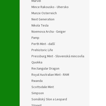
Marvel
Mince Rakousko - Uhersko
Munze Osterreich
Next Generation
Nikola Tesla
Noemova Archa - Geiger
Pamp
Perth Mint - další
Prehistoric Life
Pressburg Mint - Slovenská mincovňa
Quokka
Rectangular Dragon
Royal Australian Mint - RAM
Rwanda
Scottsdale Mint
Simpson
Somálský Slon a Leopard
StoneX