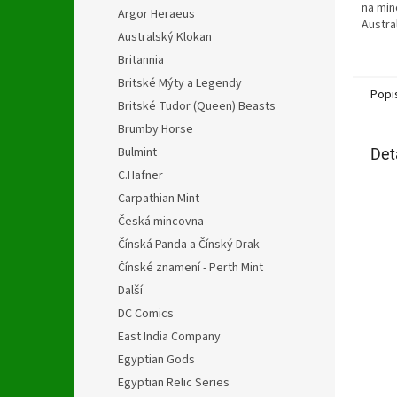
hvězdi
na min
Argor Heraeus
Austra
Australský Klokan
Britannia
Britské Mýty a Legendy
Popi
Britské Tudor (Queen) Beasts
Brumby Horse
Bulmint
Det
C.Hafner
Carpathian Mint
Česká mincovna
Čínská Panda a Čínský Drak
Čínské znamení - Perth Mint
Další
DC Comics
East India Company
Egyptian Gods
Egyptian Relic Series