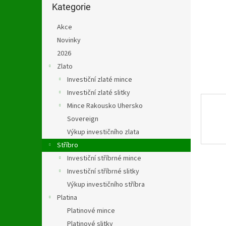
n
kategorie
Kategorie
e
l
Akce
Novinky
2026
Zlato
Investiční zlaté mince
Investiční zlaté slitky
Mince Rakousko Uhersko
Sovereign
Výkup investičního zlata
Stříbro
Investiční stříbrné mince
Investiční stříbrné slitky
Výkup investičního stříbra
Platina
Platinové mince
Platinové slitky