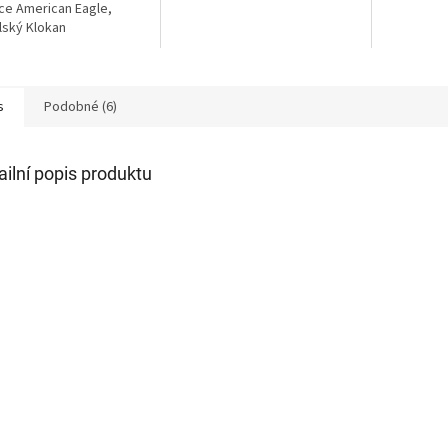
ček.
ce American Eagle,
lský Klokan
s
Podobné (6)
ailní popis produktu