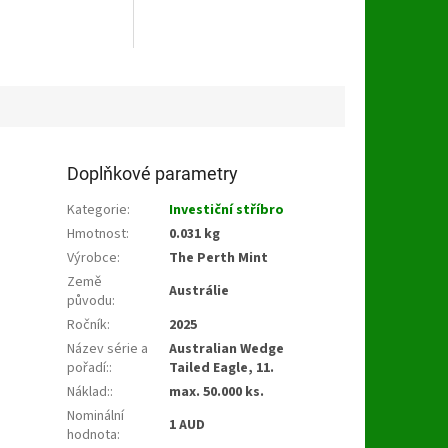
Doplňkové parametry
Kategorie
:
Investiční stříbro
Hmotnost
:
0.031 kg
Výrobce
:
The Perth Mint
Země
Austrálie
původu
:
Ročník
:
2025
Název série a
Australian Wedge
pořadí:
:
Tailed Eagle, 11.
Náklad:
:
max. 50.000 ks.
Nominální
1 AUD
hodnota
: