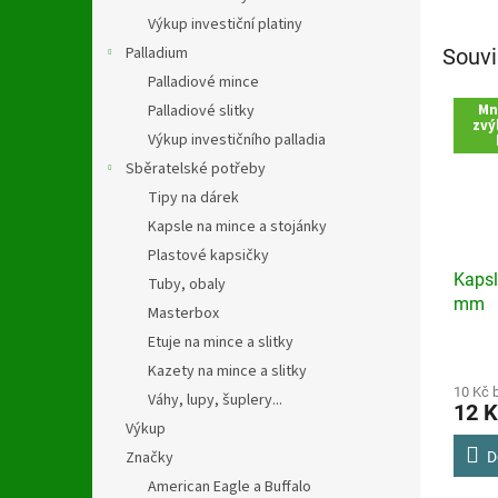
Výkup investiční platiny
Palladium
Souvi
Palladiové mince
Palladiové slitky
Mn
zvý
Výkup investičního palladia
Sběratelské potřeby
Tipy na dárek
Kapsle na mince a stojánky
Plastové kapsičky
Kapsl
Tuby, obaly
mm
Masterbox
Etuje na mince a slitky
Průmě
Kazety na mince a slitky
hodno
produ
10 Kč 
Váhy, lupy, šuplery...
12 K
je
Výkup
4,3
z
Značky
D
5
American Eagle a Buffalo