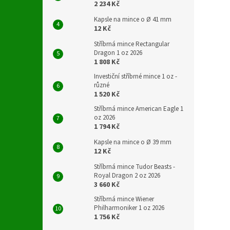
2 234 Kč
Kapsle na mince o Ø 41 mm
12 Kč
Stříbrná mince Rectangular
Dragon 1 oz 2026
1 808 Kč
Investiční stříbrné mince 1 oz -
různé
1 520 Kč
Stříbrná mince American Eagle 1
oz 2026
1 794 Kč
Kapsle na mince o Ø 39 mm
12 Kč
Stříbrná mince Tudor Beasts -
Royal Dragon 2 oz 2026
3 660 Kč
Stříbrná mince Wiener
Philharmoniker 1 oz 2026
1 756 Kč