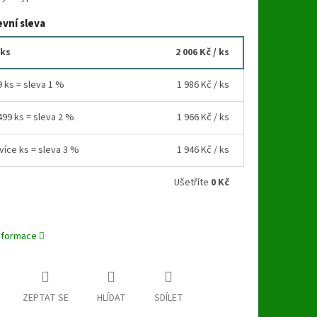
vní sleva
 ks
2 006 Kč
/ ks
9 ks = sleva 1 %
1 986 Kč
/ ks
499 ks = sleva 2 %
1 966 Kč
/ ks
více ks = sleva 3 %
1 946 Kč
/ ks
Ušetříte
0 Kč
informace
ZEPTAT SE
HLÍDAT
SDÍLET