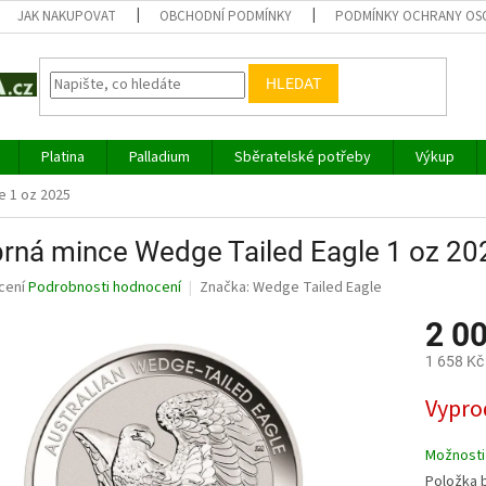
JAK NAKUPOVAT
OBCHODNÍ PODMÍNKY
PODMÍNKY OCHRANY OS
HLEDAT
Platina
Palladium
Sběratelské potřeby
Výkup
e 1 oz 2025
brná mince Wedge Tailed Eagle 1 oz 20
né
cení
Podrobnosti hodnocení
Značka:
Wedge Tailed Eagle
ní
2 0
u
1 658 Kč
Měrná
Vypro
cena:
ek.
Možnosti
Položka 