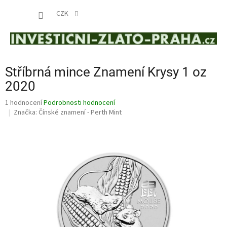
Přejít
NÁKUP
na
CZK
obsah
KOŠÍK
Stříbrná mince Znamení Krysy 1 oz
2020
Průměrné
1 hodnocení
Podrobnosti hodnocení
hodnocení
Značka:
Čínské znamení - Perth Mint
produktu
je
5,0
z
5
hvězdiček.