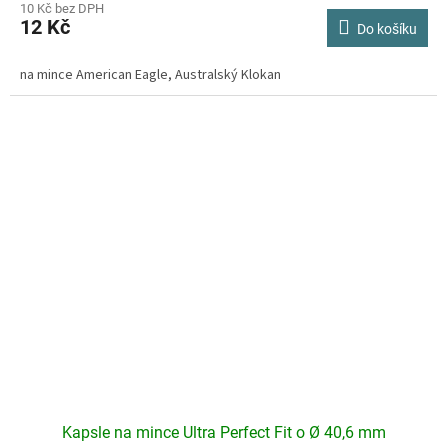
produktu
10 Kč bez DPH
12 Kč
je
Do košíku
4,3
z
na mince American Eagle, Australský Klokan
5
hvězdiček.
Kapsle na mince Ultra Perfect Fit o Ø 40,6 mm