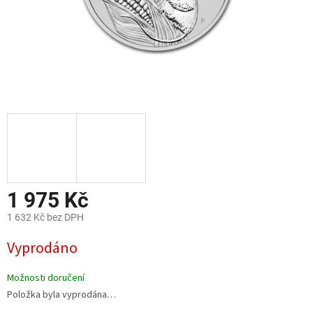
1 975 Kč
1 632 Kč bez DPH
Měrná
Vyprodáno
cena:
Možnosti doručení
Položka byla vyprodána…