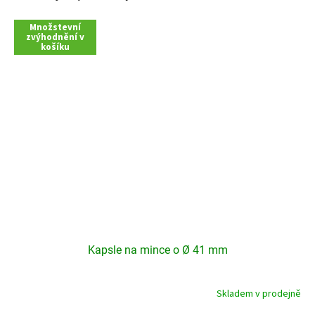
Množstevní
zvýhodnění v
košíku
Kapsle na mince o Ø 41 mm
Skladem v prodejně
Průměrné
hodnocení