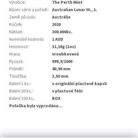
Výrobce
:
The Perth Mint
Název série a pořadí:
:
Australian Lunar III., 1.
Země původu
:
Austrálie
Ročník
:
2020
Náklad:
:
300.000ks.
Nominální hodnota
:
1 AUD
Hmotnost
:
31,10g (1oz)
Hrana
:
vroubkovaná
Ryzost
:
999,9/1000
Průměr
:
40,90 mm
Tloušťka
:
3,50 mm
Balení 1 ks.
:
v originální plastové kapsli
Balení 20 ks.
:
v plastové fólii
Balení 100 ks.
:
BOX
Položka byla vyprodána…
Z
á
p