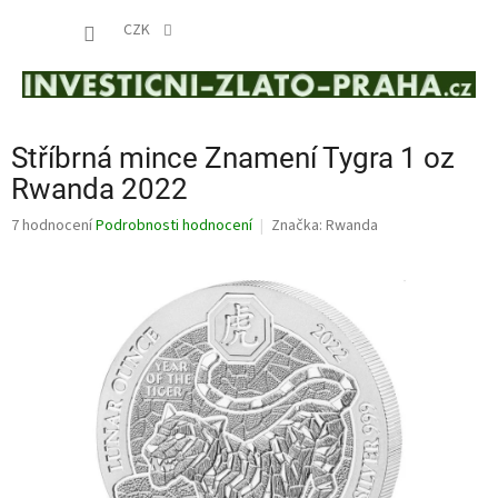
Přejít
NÁKUP
na
CZK
obsah
KOŠÍK
Stříbrná mince Znamení Tygra 1 oz
Rwanda 2022
Průměrné
7 hodnocení
Podrobnosti hodnocení
Značka:
Rwanda
hodnocení
produktu
je
4,9
z
5
hvězdiček.