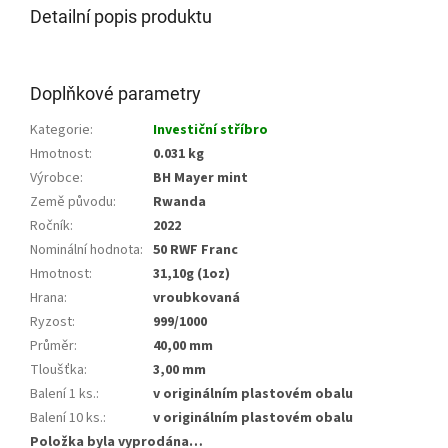
Detailní popis produktu
Doplňkové parametry
Kategorie
:
Investiční stříbro
Hmotnost
:
0.031 kg
Výrobce
:
BH Mayer mint
Země původu
:
Rwanda
Ročník
:
2022
Nominální hodnota
:
50 RWF Franc
Hmotnost
:
31,10g (1oz)
Hrana
:
vroubkovaná
Ryzost
:
999/1000
Průměr
:
40,00 mm
Tloušťka
:
3,00 mm
Balení 1 ks.
:
v originálním plastovém obalu
Balení 10 ks.
:
v originálním plastovém obalu
Položka byla vyprodána…