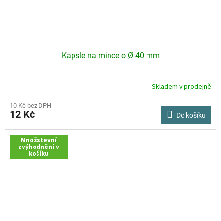
Kapsle na mince o Ø 40 mm
Skladem v prodejně
Průměrné
hodnocení
produktu
10 Kč bez DPH
12 Kč
je
Do košíku
3,0
z
Množstevní
5
zvýhodnění v
hvězdiček.
košíku