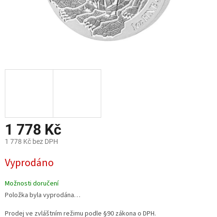
1 778 Kč
1 778 Kč bez DPH
Měrná
Vyprodáno
cena:
Možnosti doručení
Položka byla vyprodána…
Prodej ve zvláštním režimu podle §90 zákona o DPH.