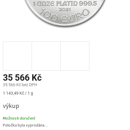
35 566 Kč
35 566 Kč bez DPH
Měrná
1 143,49 Kč / 1 g
cena:
výkup
Možnosti doručení
Položka byla vyprodána…