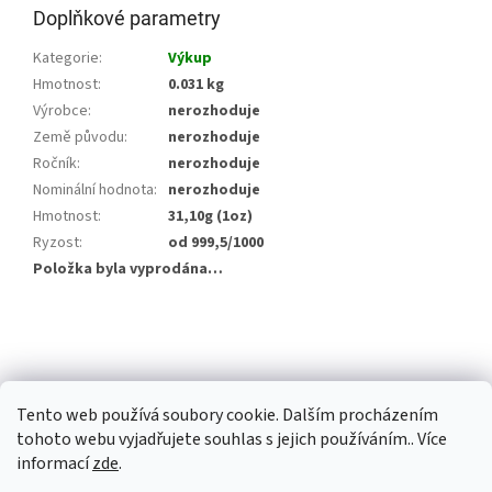
Doplňkové parametry
Kategorie
:
Výkup
Hmotnost
:
0.031 kg
Výrobce
:
nerozhoduje
Země původu
:
nerozhoduje
Ročník
:
nerozhoduje
Nominální hodnota
:
nerozhoduje
Hmotnost
:
31,10g (1oz)
Ryzost
:
od 999,5/1000
Položka byla vyprodána…
Z
á
p
a
Tento web používá soubory cookie. Dalším procházením
t
tohoto webu vyjadřujete souhlas s jejich používáním.. Více
í
informací
zde
.