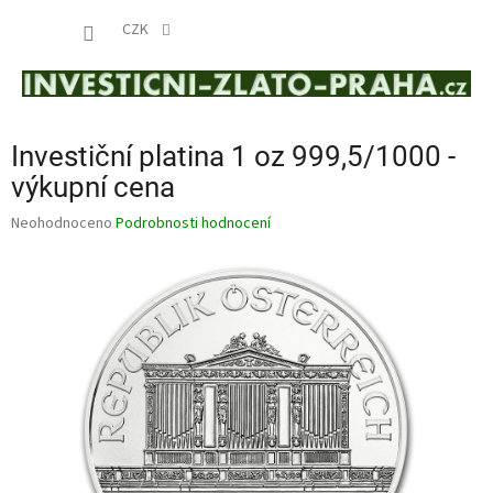
Přejít
NÁKUP
na
CZK
obsah
KOŠÍK
Investiční platina 1 oz 999,5/1000 -
výkupní cena
Průměrné
Neohodnoceno
Podrobnosti hodnocení
hodnocení
produktu
je
0,0
z
5
hvězdiček.