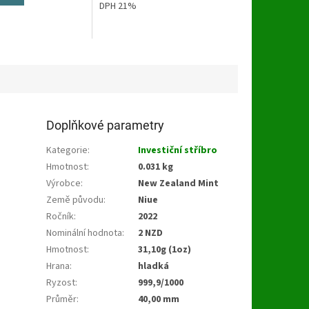
hvězdiček.
DPH 21%
Doplňkové parametry
Kategorie
:
Investiční stříbro
Hmotnost
:
0.031 kg
Výrobce
:
New Zealand Mint
Země původu
:
Niue
Ročník
:
2022
Nominální hodnota
:
2 NZD
Hmotnost
:
31,10g (1oz)
Hrana
:
hladká
Ryzost
:
999,9/1000
Průměr
:
40,00 mm