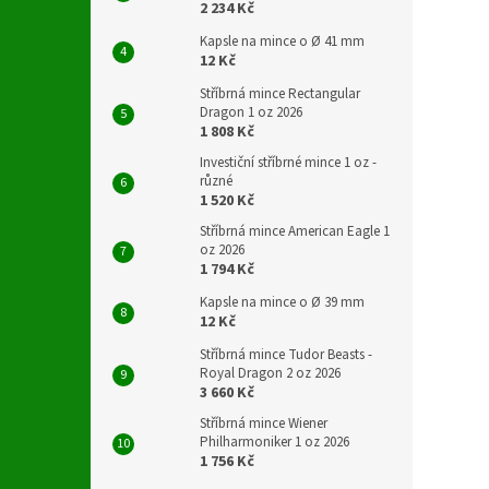
2 234 Kč
Kapsle na mince o Ø 41 mm
12 Kč
Stříbrná mince Rectangular
Dragon 1 oz 2026
1 808 Kč
Investiční stříbrné mince 1 oz -
různé
1 520 Kč
Stříbrná mince American Eagle 1
oz 2026
1 794 Kč
Kapsle na mince o Ø 39 mm
12 Kč
Stříbrná mince Tudor Beasts -
Royal Dragon 2 oz 2026
3 660 Kč
Stříbrná mince Wiener
Philharmoniker 1 oz 2026
1 756 Kč