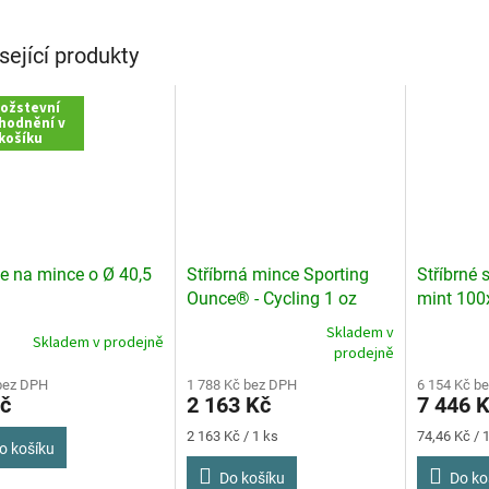
sející produkty
ožstevní
hodnění v
košíku
e na mince o Ø 40,5
Stříbrná mince Sporting
Stříbrné 
Ounce® - Cycling 1 oz
mint 100
Rwanda 2025
Skladem v
Skladem v prodejně
Průměrné
prodejně
hodnocení
bez DPH
produktu
1 788 Kč bez DPH
6 154 Kč b
č
2 163 Kč
7 446 
je
3,3
Měrná
Měrná
2 163 Kč / 1 ks
74,46 Kč / 1
z
o košíku
cena:
cena:
5
Do košíku
Do ko