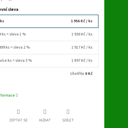
vní sleva
 ks
1 956 Kč
/ ks
9 ks = sleva 1 %
1 936 Kč
/ ks
499 ks = sleva 2 %
1 917 Kč
/ ks
více ks = sleva 3 %
1 897 Kč
/ ks
Ušetříte
0 Kč
informace
ZEPTAT SE
HLÍDAT
SDÍLET