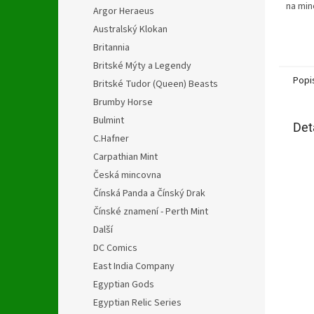
na min
Argor Heraeus
Australský Klokan
Britannia
Britské Mýty a Legendy
Popi
Britské Tudor (Queen) Beasts
Brumby Horse
Bulmint
Det
C.Hafner
Carpathian Mint
Česká mincovna
Čínská Panda a Čínský Drak
Čínské znamení - Perth Mint
Další
DC Comics
East India Company
Egyptian Gods
Egyptian Relic Series