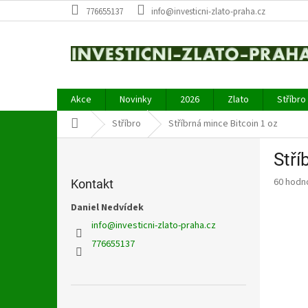
Přejít
776655137
info@investicni-zlato-praha.cz
na
obsah
Akce
Novinky
2026
Zlato
Stříbro
Domů
Stříbro
Stříbrná mince Bitcoin 1 oz
P
Stří
o
s
Průměr
60 hodn
Kontakt
t
hodnoce
r
Daniel Nedvídek
produkt
a
je
info
@
investicni-zlato-praha.cz
4,0
n
776655137
z
n
5
í
hvězdič
p
a
Přeskočit