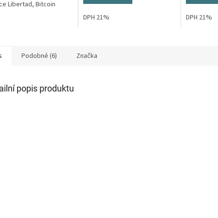
hvězdiček.
ce Libertad, Bitcoin
DPH 21%
DPH 21%
s
Podobné (6)
Značka
ailní popis produktu