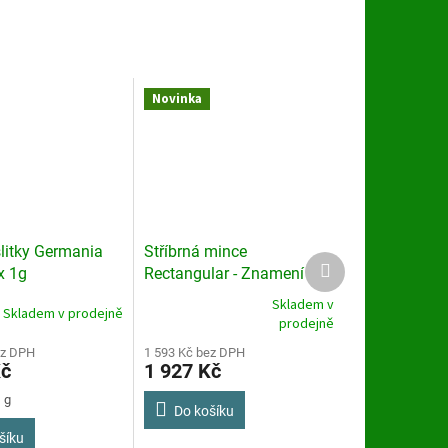
Novinka
slitky Germania
Stříbrná mince
Další
x 1g
Rectangular - Znamení
produkt
Koně 1 oz 2026
Skladem v
Skladem v prodejně
Průměrné
prodejně
hodnocení
ez DPH
produktu
1 593 Kč bez DPH
Kč
1 927 Kč
je
3,6
 g
z
Do košíku
5
šíku