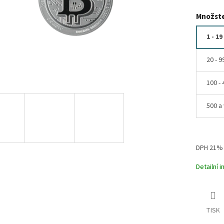
Množste
1 - 19
20 - 9
100 - 
500 a 
DPH 21%
Detailní 
TISK