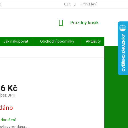
OBNÍCH ÚDAJŮ
CZK
Přihlášení
NÁKUPNÍ
Prázdný košík
KOŠÍK
Jak nakupovat
Obchodní podmínky
Aktuality
Kontakt
56 Kč
 bez DPH
dáno
 doručení
byla vyprodána…