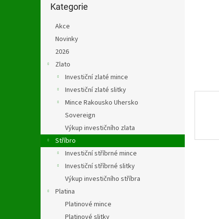
n
kategorie
Kategorie
e
l
Akce
Novinky
2026
Zlato
Investiční zlaté mince
Investiční zlaté slitky
Mince Rakousko Uhersko
Sovereign
Výkup investičního zlata
Stříbro
Investiční stříbrné mince
Investiční stříbrné slitky
Výkup investičního stříbra
Platina
Platinové mince
Platinové slitky