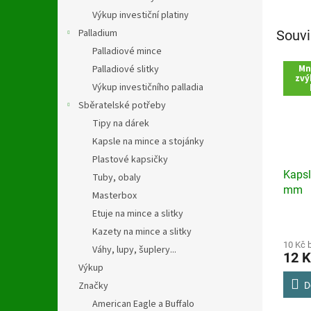
Výkup investiční platiny
Palladium
Souvi
Palladiové mince
Palladiové slitky
Mn
zvý
Výkup investičního palladia
Sběratelské potřeby
Tipy na dárek
Kapsle na mince a stojánky
Plastové kapsičky
Kapsl
Tuby, obaly
mm
Masterbox
Etuje na mince a slitky
Kazety na mince a slitky
10 Kč 
Váhy, lupy, šuplery...
12 K
Výkup
Značky
D
American Eagle a Buffalo