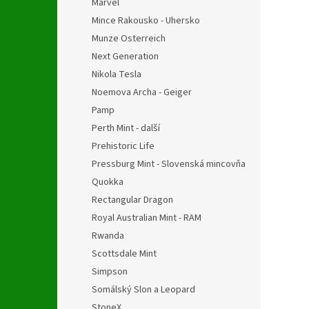
Marvel
Mince Rakousko - Uhersko
Munze Osterreich
Next Generation
Nikola Tesla
Noemova Archa - Geiger
Pamp
Perth Mint - další
Prehistoric Life
Pressburg Mint - Slovenská mincovňa
Quokka
Rectangular Dragon
Royal Australian Mint - RAM
Rwanda
Scottsdale Mint
Simpson
Somálský Slon a Leopard
StoneX