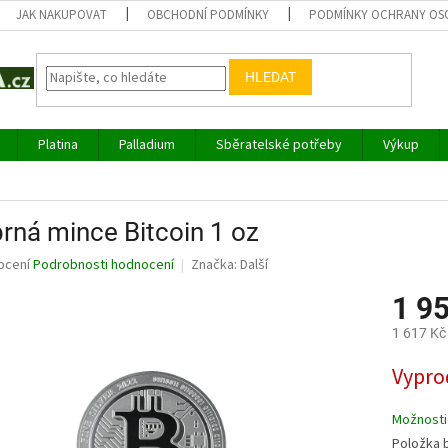
JAK NAKUPOVAT
OBCHODNÍ PODMÍNKY
PODMÍNKY OCHRANY OS
HLEDAT
Platina
Palladium
Sběratelské potřeby
Výkup
brná mince Bitcoin 1 oz
né
ocení
Podrobnosti hodnocení
Značka:
Další
ní
1 9
u
1 617 Kč
Měrná
Vypro
cena:
ek.
Možnosti
Položka 