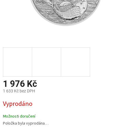
1 976 Kč
1 633 Kč bez DPH
Měrná
Vyprodáno
cena:
Možnosti doručení
Položka byla vyprodána…