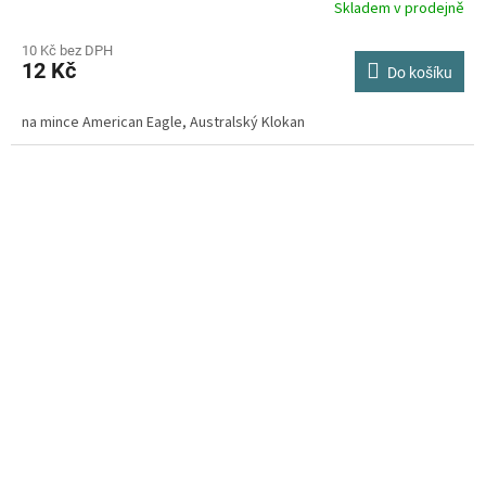
Skladem v prodejně
Průměrné
hodnocení
produktu
10 Kč bez DPH
12 Kč
je
Do košíku
4,3
z
na mince American Eagle, Australský Klokan
5
hvězdiček.