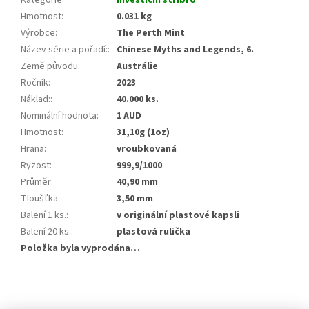
Kategorie
:
Investiční stříbro
Hmotnost
:
0.031 kg
Výrobce
:
The Perth Mint
Název série a pořadí:
:
Chinese Myths and Legends, 6.
Země původu
:
Austrálie
Ročník
:
2023
Náklad:
:
40.000 ks.
Nominální hodnota
:
1 AUD
Hmotnost
:
31,10g (1oz)
Hrana
:
vroubkovaná
Ryzost
:
999,9/1000
Průměr
:
40,90 mm
Tloušťka
:
3,50 mm
Balení 1 ks.
:
v originální plastové kapsli
Balení 20 ks.
:
plastová rulička
Položka byla vyprodána…
Z
á