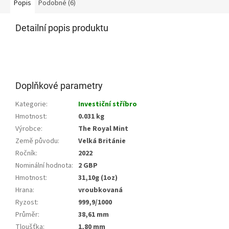
Popis
Podobné (6)
Detailní popis produktu
Doplňkové parametry
Kategorie
:
Investiční stříbro
Hmotnost
:
0.031 kg
Výrobce
:
The Royal Mint
Země původu
:
Velká Británie
Ročník
:
2022
Nominální hodnota
:
2 GBP
Hmotnost
:
31,10g (1oz)
Hrana
:
vroubkovaná
Ryzost
:
999,9/1000
Průměr
:
38,61 mm
Tloušťka
:
1,80 mm