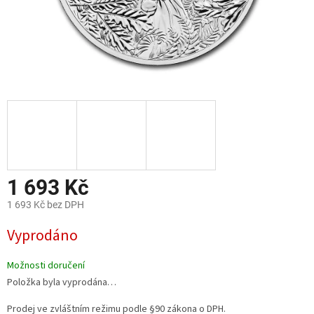
1 693 Kč
1 693 Kč bez DPH
Měrná
Vyprodáno
cena:
Možnosti doručení
Položka byla vyprodána…
Prodej ve zvláštním režimu podle §90 zákona o DPH.