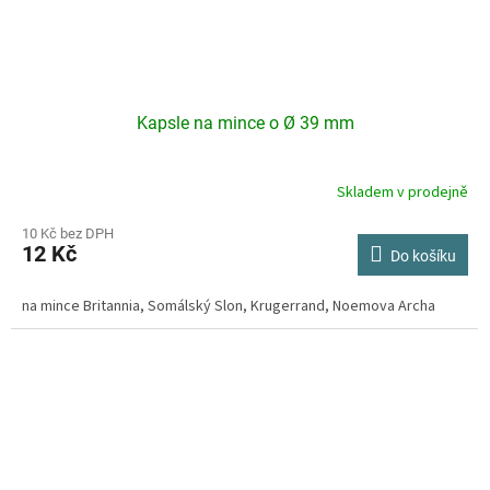
Kapsle na mince o Ø 39 mm
Skladem v prodejně
Průměrné
hodnocení
produktu
10 Kč bez DPH
12 Kč
je
Do košíku
4,2
z
na mince Britannia, Somálský Slon, Krugerrand, Noemova Archa
5
hvězdiček.