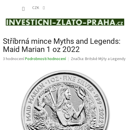
Přejít
NÁKUP
na
CZK
obsah
KOŠÍK
Stříbrná mince Myths and Legends:
Maid Marian 1 oz 2022
Průměrné
3 hodnocení
Podrobnosti hodnocení
Značka:
Britské Mýty a Legendy
hodnocení
produktu
je
4,3
z
5
hvězdiček.