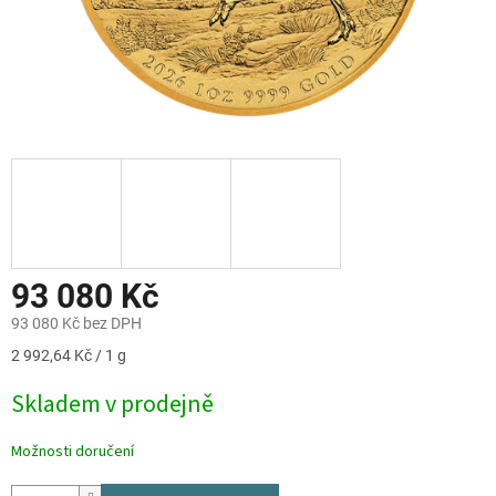
93 080 Kč
93 080 Kč bez DPH
Měrná
2 992,64 Kč / 1 g
cena:
Skladem v prodejně
Možnosti doručení