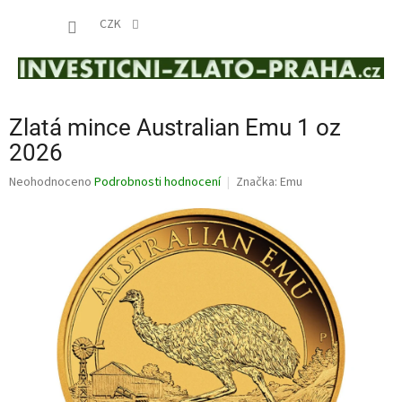
Přejít
NÁKUP
na
CZK
obsah
KOŠÍK
Zlatá mince Australian Emu 1 oz
2026
Průměrné
Neohodnoceno
Podrobnosti hodnocení
Značka:
Emu
hodnocení
produktu
je
0,0
z
5
hvězdiček.