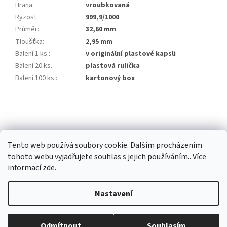
Hrana
:
vroubkovaná
Ryzost
:
999,9/1000
Průměr
:
32,60 mm
Tloušťka
:
2,95 mm
Balení 1 ks.
:
v originální plastové kapsli
Balení 20 ks.
:
plastová rulička
Balení 100 ks.
:
kartonový box
Z
á
p
a
Tento web používá soubory cookie. Dalším procházením
t
tohoto webu vyjadřujete souhlas s jejich používáním.. Více
í
informací
zde
.
Vytvořil Shoptet Premium
Nastavení
Copyright 2026
Investiční zlato Praha
. Všechna práva vyhrazena.
Běžná otevírací doba: Pondělí: 8:30 - 16:00 Úterý: 9:00 -17:00 Středa: 8:30
Odmítnout
Souhlasím
Upravit nastavení cookies