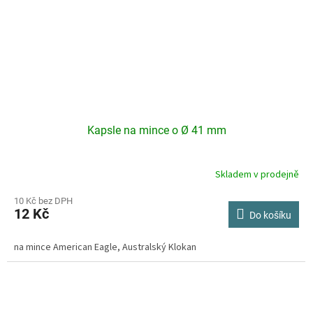
Kapsle na mince o Ø 41 mm
Skladem v prodejně
Průměrné
hodnocení
produktu
10 Kč bez DPH
12 Kč
je
Do košíku
4,3
z
na mince American Eagle, Australský Klokan
5
hvězdiček.