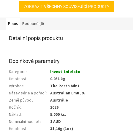
ZOBRAZIT VŠECHNY SOUVISEJÍCÍ PRODUKTY
Popis
Podobné (6)
Detailní popis produktu
Doplňkové parametry
Kategorie
:
Investiční zlato
Hmotnost
:
0.031 kg
Výrobce
:
The Perth Mint
Název série a pořadí:
:
Australian Emu, 9.
Země původu
:
Austrálie
Ročník
:
2026
Náklad:
:
5.000 ks.
Nominální hodnota
:
1 AUD
Hmotnost
:
31,10g (1oz)