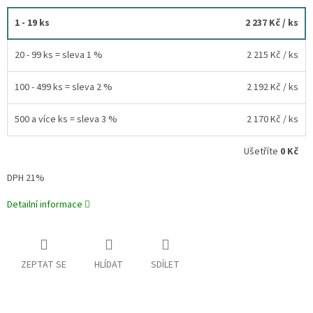
1 - 19 ks
2 237 Kč
/ ks
20 - 99 ks = sleva 1 %
2 215 Kč
/ ks
100 - 499 ks = sleva 2 %
2 192 Kč
/ ks
500 a více ks = sleva 3 %
2 170 Kč
/ ks
Ušetříte
0 Kč
DPH 21%
Detailní informace
ZEPTAT SE
HLÍDAT
SDÍLET