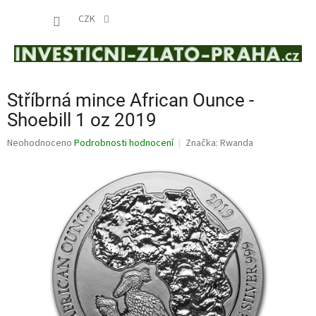
Přejít
NÁKUP
na
CZK
obsah
KOŠÍK
Stříbrná mince African Ounce -
Shoebill 1 oz 2019
Průměrné
Neohodnoceno
Podrobnosti hodnocení
Značka:
Rwanda
hodnocení
produktu
je
0,0
z
5
hvězdiček.