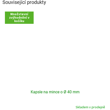
Související produkty
Množstevní
zvýhodnění v
košíku
Kapsle na mince o Ø 40 mm
Skladem v prodejně
Průměrné