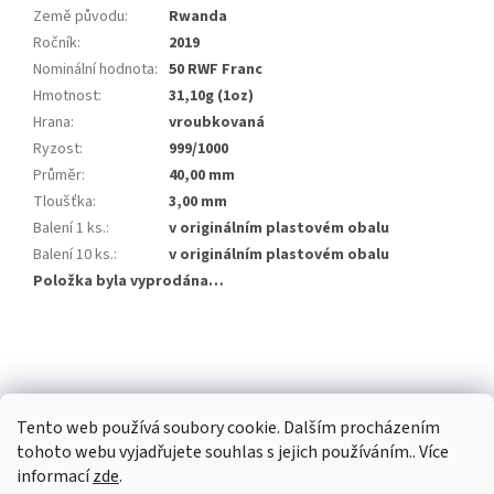
Země původu
:
Rwanda
Ročník
:
2019
Nominální hodnota
:
50 RWF Franc
Hmotnost
:
31,10g (1oz)
Hrana
:
vroubkovaná
Ryzost
:
999/1000
Průměr
:
40,00 mm
Tloušťka
:
3,00 mm
Balení 1 ks.
:
v originálním plastovém obalu
Balení 10 ks.
:
v originálním plastovém obalu
Položka byla vyprodána…
Z
á
p
a
Tento web používá soubory cookie. Dalším procházením
t
tohoto webu vyjadřujete souhlas s jejich používáním.. Více
í
informací
zde
.