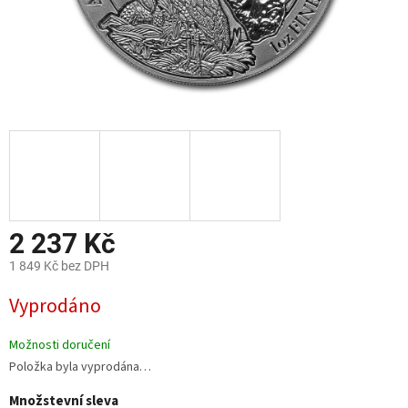
2 237 Kč
1 849 Kč bez DPH
Měrná
Vyprodáno
cena:
Možnosti doručení
Položka byla vyprodána…
Množstevní sleva